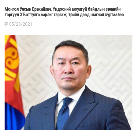
Монгол Улсын Ерөнхийлөгч, Үндэсний аюулгүй байдлын зөвлөлийн
тэргүүн Х.Баттулга зарлиг гаргаж, төрийн дээд шагнал хүртээлээ
05/28/2021