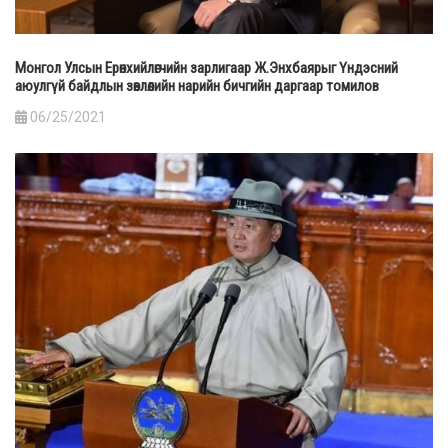
Монгол Улсын Ерөнхийлөгчийн зарлигаар Ж.Энхбаярыг Үндэсний
аюулгүй байдлын зөвлөлийн нарийн бичгийн даргаар томилов
06/25/2021