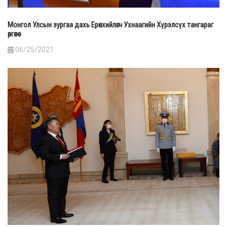
Монгол Улсын зургаа дахь Ерөнхийлөгч Ухнаагийн Хүрэлсүх тангараг
өргөлөө
06/25/2021