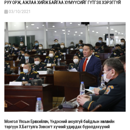
РУУ ОРЖ, АЖЛАА ХИЙЖ БАЙГАА ХҮМҮҮСИЙГ ГҮТГЭХ ХЭРЭГГҮЙ
03/10/2021
Монгол Улсын Ерөнхийлөгч, Үндэсний аюулгүй байдлын зөвлөлийн
тэргүүн Х.Баттулга Зэвсэгт хүчний удирдах бүрэлдэхүүний