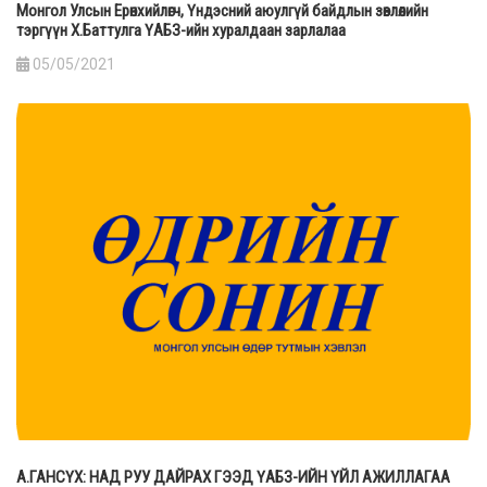
Монгол Улсын Ерөнхийлөгч, Үндэсний аюулгүй байдлын зөвлөлийн
тэргүүн Х.Баттулга ҮАБЗ-ийн хуралдаан зарлалаа
05/05/2021
А.ГАНСҮХ: НАД РУУ ДАЙРАХ ГЭЭД ҮАБЗ-ИЙН ҮЙЛ АЖИЛЛАГАА