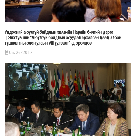
Үндэсний аюулгүй байдлын зөвлөлийн Нарийн бичгийн дарга
Ц.Энхтүвшин "Аюулгүй байдлын асуудал эрхэлсэн дээд албан
тушаалтны олон улсын VIII уулзалт"-д оролцов
05/26/2017