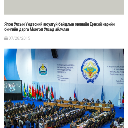
Япон Улсын Үндэсний аюулгүй байдлын зөвлөлийн Ерөнхий нарийн
бичгийн дарга Монгол Улсад айлчлав
07/28/2015