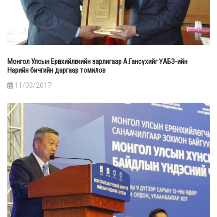
Монгол Улсын Ерөнхийлөгчийн зарлигаар А.Гансүхийг ҮАБЗ-ийн
Нарийн бичгийн даргаар томилов
11/03/2017