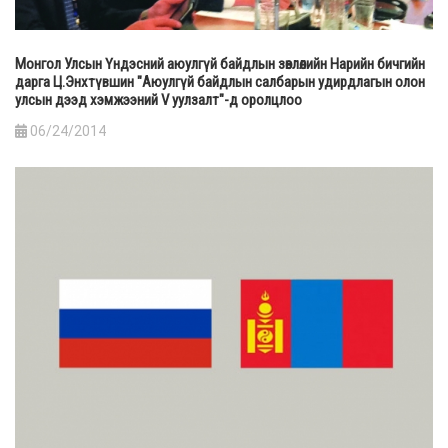
Монгол Улсын Үндэсний аюулгүй байдлын зөвлөлийн Нарийн бичгийн
дарга Ц.Энхтүвшин "Аюулгүй байдлын салбарын удирдлагын олон
улсын дээд хэмжээний V уулзалт"-д оролцлоо
06/24/2014