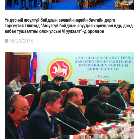
Үндэсний аюулгүй байдлын зөвлөлийн нарийн бичгийн дарга
тэргүүтэй төлөөлөгчид "Аюулгүй байдлын асуудал хариуцсан өндөр, дээд
албан тушаалтны олон улсын VI уулзалт"-д оролцов
06/29/2015