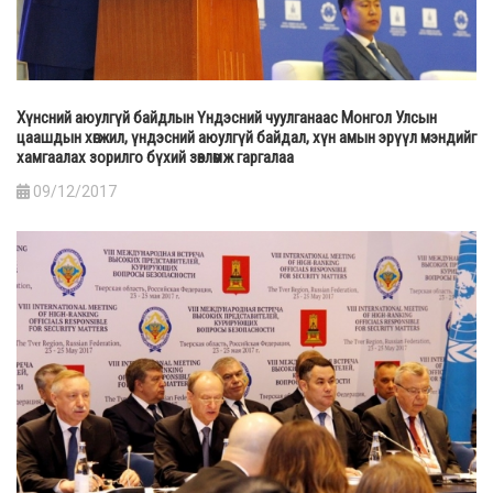
Хүнсний аюулгүй байдлын Үндэсний чуулганаас Монгол Улсын
цаашдын хөгжил, үндэсний аюулгүй байдал, хүн амын эрүүл мэндийг
хамгаалах зорилго бүхий зөвлөмж гаргалаа
09/12/2017