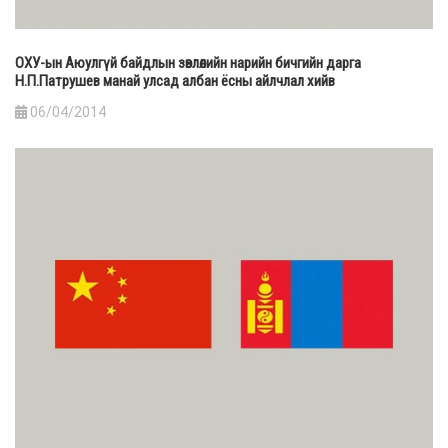
ОХУ-ын Аюулгүй байдлын зөвлөлийн нарийн бичгийн дарга
Н.П.Патрушев манай улсад албан ёсны айлчлал хийв
06/04/2014