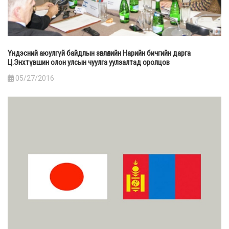
Үндэсний аюулгүй байдлын зөвлөлийн Нарийн бичгийн дарга
Ц.Энхтүвшин олон улсын чуулга уулзалтад оролцов
05/27/2016