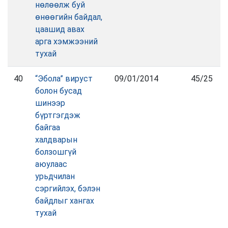
нөлөөлж буй
өнөөгийн байдал,
цаашид авах
арга хэмжээний
тухай
40
“Эбола” вируст
09/01/2014
45/25
болон бусад
шинээр
бүртгэгдэж
байгаа
халдварын
болзошгүй
аюулаас
урьдчилан
сэргийлэх, бэлэн
байдлыг хангах
тухай