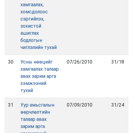
хамгаалах,
хомсдолоос
сэргийлэх,
зохистой
ашиглах
бодлогын
чиглэлийн тухай
30
Усны нөөцийг
07/26/2010
31/18
хамгаалах талаар
авах зарим арга
хэмжээний
тухай
31
Уур амьсгалын
07/09/2010
31/24
өөрчлөлтийн
талаар авах
зарим арга