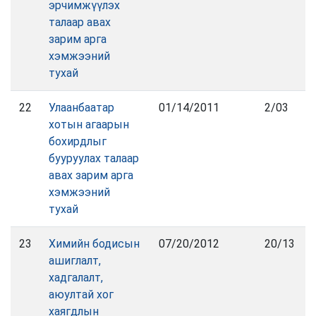
эрчимжүүлэх
талаар авах
зарим арга
хэмжээний
тухай
22
Улаанбаатар
01/14/2011
2/03
хотын агаарын
бохирдлыг
бууруулах талаар
авах зарим арга
хэмжээний
тухай
23
Химийн бодисын
07/20/2012
20/13
ашиглалт,
хадгалалт,
аюултай хог
хаягдлын