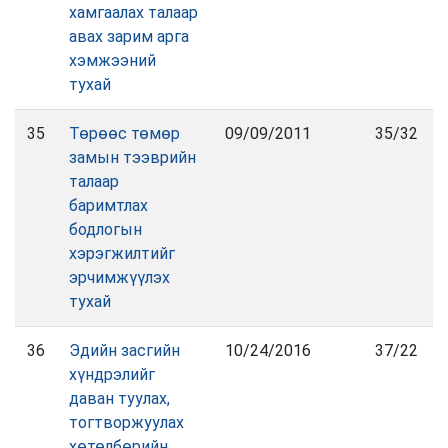
хамгаалах талаар
авах зарим арга
хэмжээний
тухай
35
Төрөөс төмөр
09/09/2011
35/32
замын тээврийн
талаар
баримтлах
бодлогын
хэрэгжилтийг
эрчимжүүлэх
тухай
36
Эдийн засгийн
10/24/2016
37/22
хүндрэлийг
даван туулах,
тогтворжуулах
хөтөлбөрийн