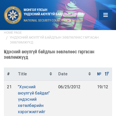
HOME PAGE
ҮНДЭСНИЙ АЮУЛГҮЙ БАЙДЛЫН ЗӨВЛӨЛӨӨС ГАРГАСАН
ЗӨВЛӨМЖҮҮД
Үндэсний аюулгүй байдлын зөвлөлөөс гаргасан
зөвлөмжүүд
#
Title
Date
№
21
"Хүнсний
06/25/2012
19/12
аюулгүй байдал"
үндэсний
хөтөлбөрийн
хэрэгжилтийг