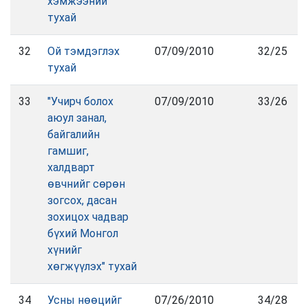
хэмжээний
тухай
32
Ой тэмдэглэх
07/09/2010
32/25
тухай
33
"Учирч болох
07/09/2010
33/26
аюул занал,
байгалийн
гамшиг,
халдварт
өвчнийг сөрөн
зогсох, дасан
зохицох чадвар
бүхий Монгол
хүнийг
хөгжүүлэх" тухай
34
Усны нөөцийг
07/26/2010
34/28