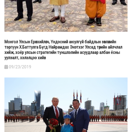
Монгол Улсын Ерөнхийлөгч, Үндэсний аюулгүй байдлын зөвлөлийн
тэргүүн Х.Баттулга Бүгд Найрамдах Энэтхэг Улсад төрийн айлчлал
хийж, хоёр улсын стратегийн түншлэлийн асуудлаар албан ёсны
уулзалт, хэлэлцээ хийв
09/23/2019