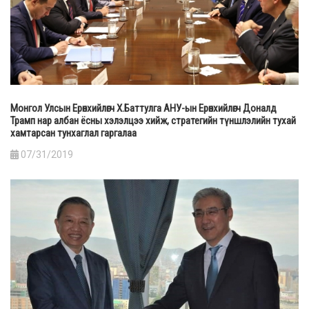
Монгол Улсын Ерөнхийлөгч Х.Баттулга АНУ-ын Ерөнхийлөгч Доналд
Трамп нар албан ёсны хэлэлцээ хийж, стратегийн түншлэлийн тухай
хамтарсан тунхаглал гаргалаа
07/31/2019