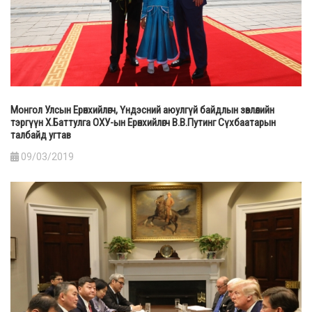
Монгол Улсын Ерөнхийлөгч, Үндэсний аюулгүй байдлын зөвлөлийн
тэргүүн Х.Баттулга ОХУ-ын Ерөнхийлөгч В.В.Путинг Сүхбаатарын
талбайд угтав
09/03/2019