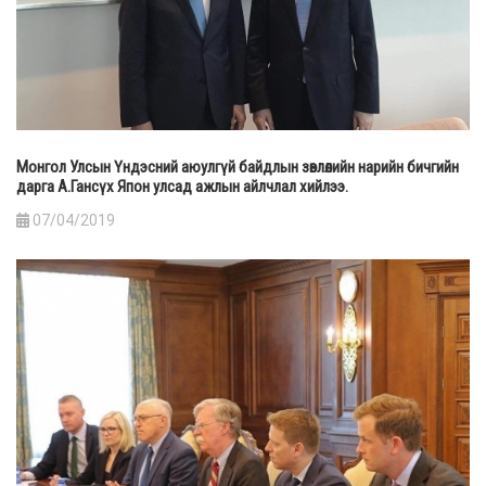
Монгол Улсын Үндэсний аюулгүй байдлын зөвлөлийн нарийн бичгийн
дарга А.Гансүх Япон улсад ажлын айлчлал хийлээ.
07/04/2019