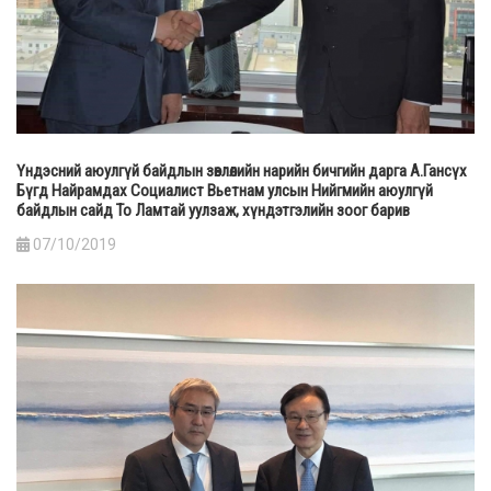
Үндэсний аюулгүй байдлын зөвлөлийн нарийн бичгийн дарга А.Гансүх
Бүгд Найрамдах Социалист Вьетнам улсын Нийгмийн аюулгүй
байдлын сайд То Ламтай уулзаж, хүндэтгэлийн зоог барив
07/10/2019