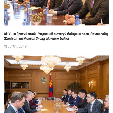
АНУ-ын Ерөнхийлөгчийн Үндэсний аюулгүй байдлын зөвлөх, Элчин сайд
Жон Болтон Монгол Улсад айлчилж байна
07/01/2019