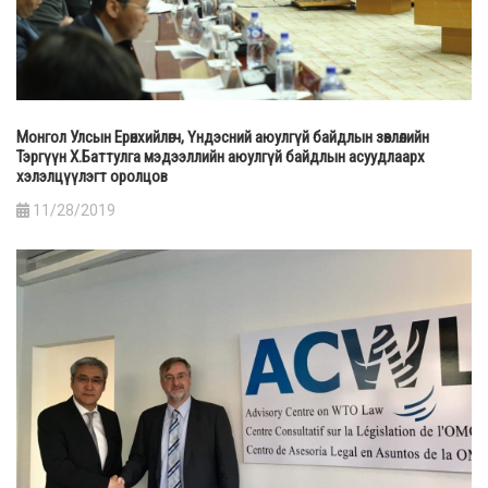
Монгол Улсын Ерөнхийлөгч, Үндэсний аюулгүй байдлын зөвлөлийн
Тэргүүн Х.Баттулга мэдээллийн аюулгүй байдлын асуудлаарх
хэлэлцүүлэгт оролцов
11/28/2019