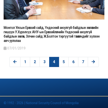
Монгол Улсын Ерөнхий сайд, Үндэсний аюулгүй байдлын зөвлөлийн
гишүүн У.Хүрэлсүх АНУ-ын Ерөнхийлөгчийн Үндэсний аюулгүй
байдлын зөвлөх, Элчин сайд Ж.Болтон тэргүүтэй төлөөлөгчдийг хүлээн
авч уулзлаа
07/01/2019
1
2
3
4
5
6
7
© 1992 - 2026 | National Security Council of Mongolia