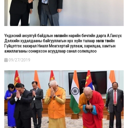
Үндэсний аюулгүй байдлын зөвлөлийн нарийн бичгийн дарга А.Гансүх
Дэлхийн худалдааны байгууллагын эрх зүйн талаар зөвлөх төвийн
Гүйцэтгэх захирал Ниалл Меагхертай уулзаж, харилцаа, хамтын
ажиллагааны сонирхсон асуудлаар санал солилцлоо
09/27/2019