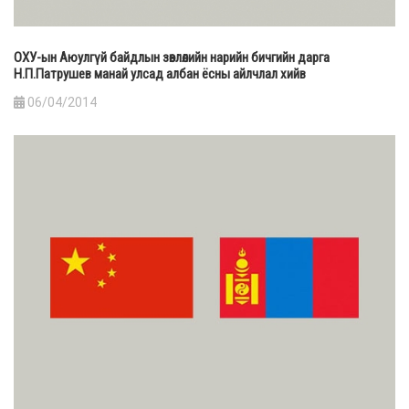
ОХУ-ын Аюулгүй байдлын зөвлөлийн нарийн бичгийн дарга
Н.П.Патрушев манай улсад албан ёсны айлчлал хийв
06/04/2014