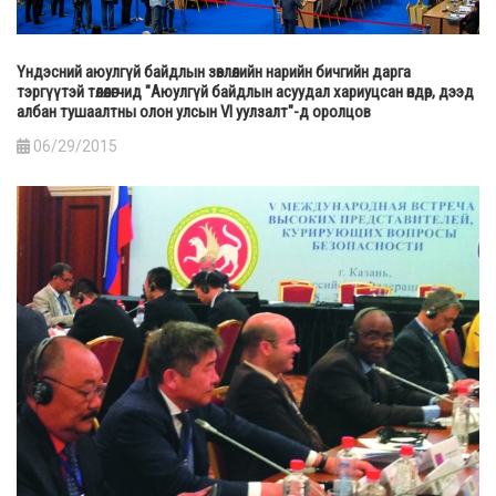
Үндэсний аюулгүй байдлын зөвлөлийн нарийн бичгийн дарга
тэргүүтэй төлөөлөгчид "Аюулгүй байдлын асуудал хариуцсан өндөр, дээд
албан тушаалтны олон улсын VI уулзалт"-д оролцов
06/29/2015