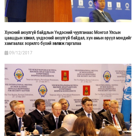
Хүнсний аюулгүй байдлын Үндэсний чуулганаас Монгол Улсын
цаашдын хөгжил, үндэсний аюулгүй байдал, хүн амын эрүүл мэндийг
хамгаалах зорилго бүхий зөвлөмж гаргалаа
09/12/2017