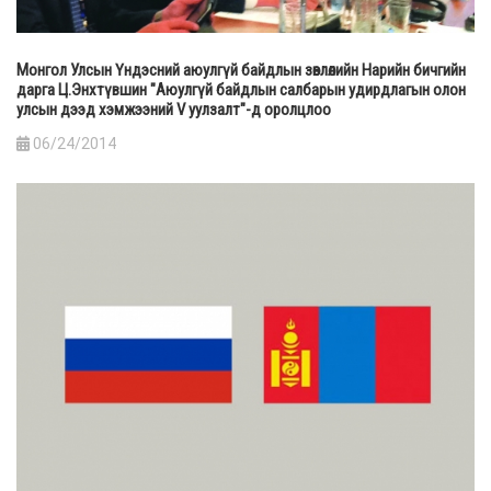
Монгол Улсын Үндэсний аюулгүй байдлын зөвлөлийн Нарийн бичгийн
дарга Ц.Энхтүвшин "Аюулгүй байдлын салбарын удирдлагын олон
улсын дээд хэмжээний V уулзалт"-д оролцлоо
06/24/2014