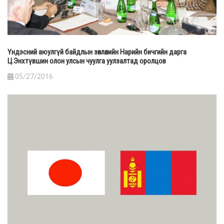
Үндэсний аюулгүй байдлын зөвлөлийн Нарийн бичгийн дарга
Ц.Энхтүвшин олон улсын чуулга уулзалтад оролцов
05/27/2016