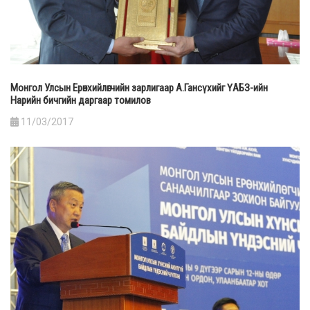
Монгол Улсын Ерөнхийлөгчийн зарлигаар А.Гансүхийг ҮАБЗ-ийн
Нарийн бичгийн даргаар томилов
11/03/2017