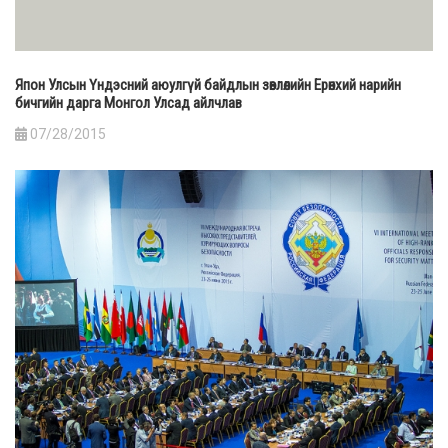
Япон Улсын Үндэсний аюулгүй байдлын зөвлөлийн Ерөнхий нарийн
бичгийн дарга Монгол Улсад айлчлав
07/28/2015