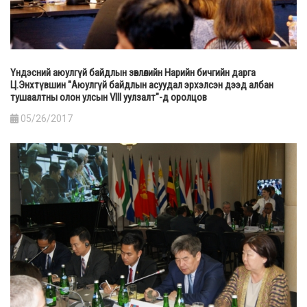
Үндэсний аюулгүй байдлын зөвлөлийн Нарийн бичгийн дарга
Ц.Энхтүвшин "Аюулгүй байдлын асуудал эрхэлсэн дээд албан
тушаалтны олон улсын VIII уулзалт"-д оролцов
05/26/2017