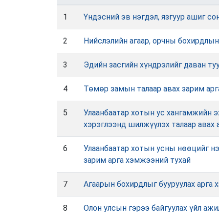
1
Үндэсний эв нэгдэл, язгуур ашиг с
2
Нийслэлийн агаар, орчны бохирдлын
3
Эдийн засгийн хүндрэлийг даван ту
4
Төмөр замын талаар авах зарим ар
5
Улаанбаатар хотын ус хангамжийн э
хэрэглээнд шилжүүлэх талаар авах 
6
Улаанбаатар хотын усны нөөцийг нэ
зарим арга хэмжээний тухай
7
Агаарын бохирдлыг бууруулах арга 
8
Олон улсын гэрээ байгуулах үйл ажи