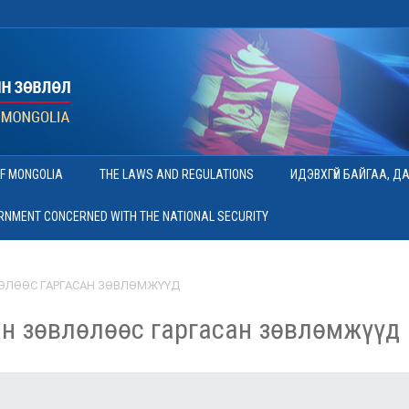
OF MONGOLIA
THE LAWS AND REGULATIONS
ИДЭВХГҮЙ БАЙГАА, Д
ERNMENT CONCERNED WITH THE NATIONAL SECURITY
ӨЛӨӨС ГАРГАСАН ЗӨВЛӨМЖҮҮД
н зөвлөлөөс гаргасан зөвлөмжүүд