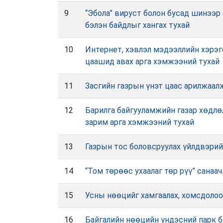
9
“Эбола” вируст болон бусад шинээр
бэлэн байдлыг хангах тухай
10
Интернет, хэвлэл мэдээллийн хэрэг
цаашид авах арга хэмжээний тухай
11
Засгийн газрын үнэт цаас арилжаал
12
Барилга байгууламжийн газар хөдлөл
зарим арга хэмжээний тухай
13
Газрын тос боловсруулах үйлдвэрий
14
“Том төрөөс ухаалаг төр рүү” санаа
15
Усны нөөцийг хамгаалах, хомсдолоо
16
Байгалийн нөөцийн үндэсний парк б