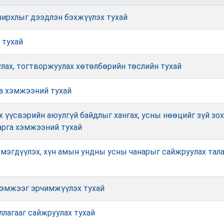
онирхлыг дээдлэн бэхжүүлэх тухай
 тухай
улах, тогтворжуулах хөтөлбөрийн төслийн тухай
га хэмжээний тухай
х үүсвэрийн аюулгүй байдлыг хангах, усны нөөцийг зүй зо
арга хэмжээний тухай
мэгдүүлэх, хүн амын ундны усны чанарыг сайжруулах тала
хэмжээг эрчимжүүлэх тухай
ллагааг сайжруулах тухай