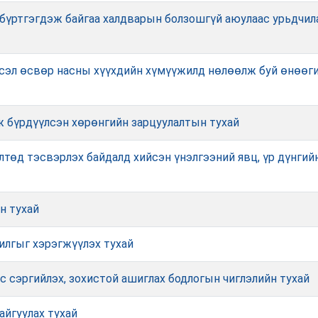
 бүртгэгдэж байгаа халдварын болзошгүй аюулаас урьдчила
сэл өсвөр насны хүүхдийн хүмүүжилд нөлөөлж буй өнөөги
ж бүрдүүлсэн хөрөнгийн зарцуулалтын тухай
төд тэсвэрлэх байдалд хийсэн үнэлгээний явц, үр дүнгийн
н тухай
чилгыг хэрэгжүүлэх тухай
с сэргийлэх, зохистой ашиглах бодлогын чиглэлийн тухай
айгуулах тухай