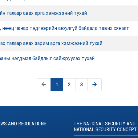
н талаар авах арга хэмжээний тухай
 нөөц чанар тэдгээрийн аюулгүй байдалд тавих хяналт
ах талаар авах зарим арга хэмжээний тухай
гааны нэгдмэл байдлыг сайжруулах тухай
1
2
3
AWS AND REGULATIONS
THE NATIONAL SECURITY AND 
NATIONAL SECURITY CONCEPT