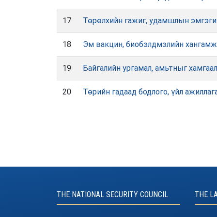
17
Төрөлхийн гажиг, удамшлын эмгэгий
18
Эм вакцин, биобэлдмэлийн хангамж,
19
Байгалийн ургамал, амьтныг хамгаал
20
Төрийн гадаад бодлого, үйл ажилла
THE NATIONAL SECURITY COUNCIL
THE L