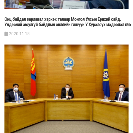
Онц байдал зарлавал хэрхэх талаар Монгол Улсын Ерөнхий сайд,
Үндэсний аюулгүй байдлын зөвлөлийн гишүүн У.Хүрэлсүх мэдээлэл өглөө
2020.11.18