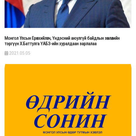
Монгол Улсын Ерөнхийлөгч, Үндэсний аюулгүй байдлын зөвлөлийн
тэргүүн Х.Баттулга ҮАБЗ-ийн хуралдаан зарлалаа
2021.05.05