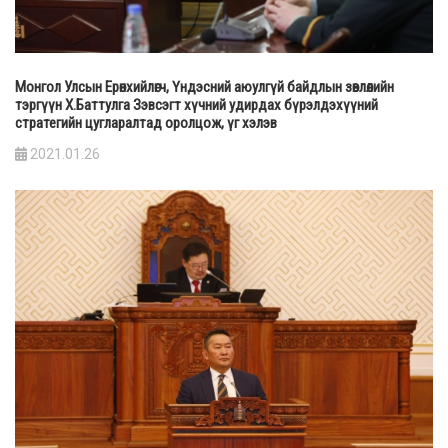
Монгол Улсын Ерөнхийлөгч, Үндэсний аюулгүй байдлын зөвлөлийн
тэргүүн Х.Баттулга Зэвсэгт хүчний удирдах бүрэлдэхүүний
стратегийн цугларалтад оролцож, үг хэлэв
2021.01.26