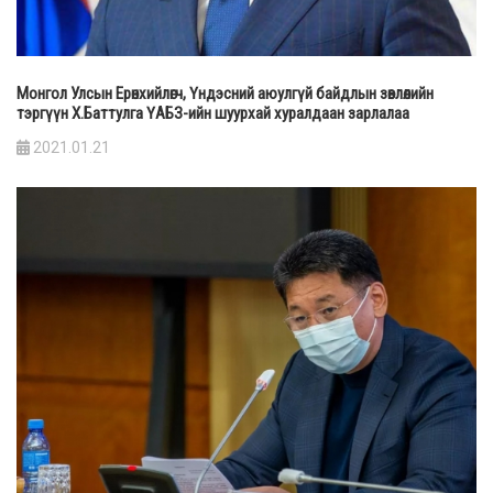
Монгол Улсын Ерөнхийлөгч, Үндэсний аюулгүй байдлын зөвлөлийн
тэргүүн Х.Баттулга ҮАБЗ-ийн шуурхай хуралдаан зарлалаа
2021.01.21