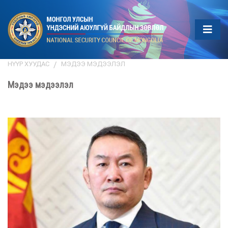
НҮҮР ХУУДАС
МЭДЭЭ МЭДЭЭЛЭЛ
Мэдээ мэдээлэл