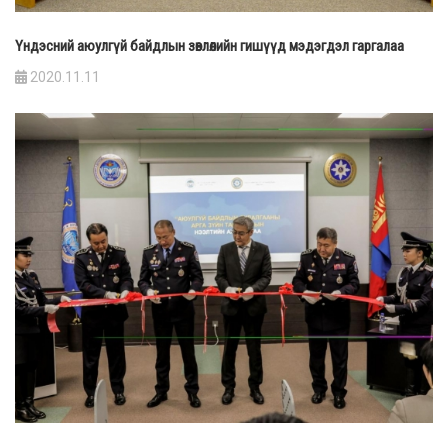
Үндэсний аюулгүй байдлын зөвлөлийн гишүүд мэдэгдэл гаргалаа
2020.11.11