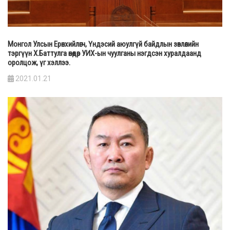
Монгол Улсын Ерөнхийлөгч, Үндэсий аюулгүй байдлын зөвлөлийн
тэргүүн Х.Баттулга өнөөдөр УИХ-ын чуулганы нэгдсэн хуралдаанд
оролцож, үг хэллээ.
2021.01.21