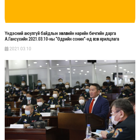
Үндэсний аюулгүй байдлын зөвлөлийн нарийн бичгийн дарга
А.Гансүхийн 2021.03.10-ны "Өдрийн сонин"-нд өгсөн ярилцлага
2021.03.10