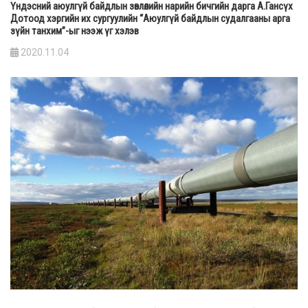
Үндэсний аюулгүй байдлын зөвлөлийн нарийн бичгийн дарга А.Гансүх
Дотоод хэргийн их сургуулийн “Аюулгүй байдлын судалгааны арга
зүйн танхим”-ыг нээж үг хэлэв
2020.11.04