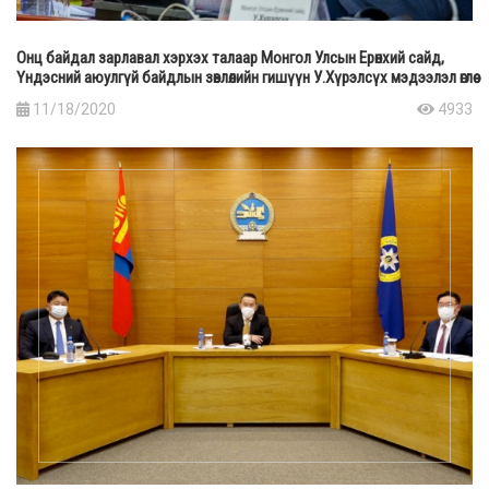
Онц байдал зарлавал хэрхэх талаар Монгол Улсын Ерөнхий сайд,
Үндэсний аюулгүй байдлын зөвлөлийн гишүүн У.Хүрэлсүх мэдээлэл өглөө
11/18/2020
4933