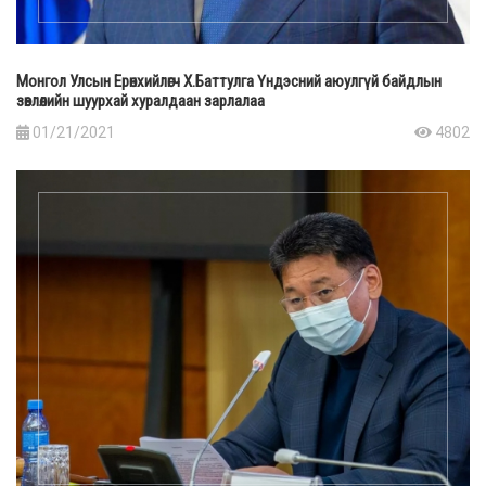
Монгол Улсын Ерөнхийлөгч Х.Баттулга Үндэсний аюулгүй байдлын
зөвлөлийн шуурхай хуралдаан зарлалаа
01/21/2021
4802