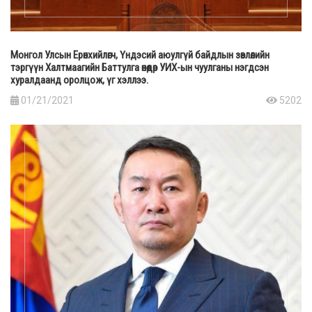
Монгол Улсын Ерөнхийлөгч, Үндэсий аюулгүй байдлын зөвлөлийн
тэргүүн Халтмаагийн Баттулга өнөөдөр УИХ-ын чуулганы нэгдсэн
хуралдаанд оролцож, үг хэллээ.
01/21/2021
5202