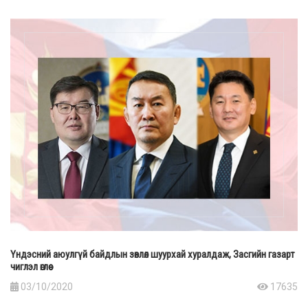
Үндэсний аюулгүй байдлын зөвлөл шуурхай хуралдаж, Засгийн газарт
чиглэл өглөө
03/10/2020
17635