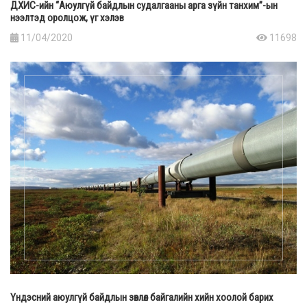
ДХИС-ийн “Аюулгүй байдлын судалгааны арга зүйн танхим”-ын
нээлтэд оролцож, үг хэлэв
11/04/2020
11698
Үндэсний аюулгүй байдлын зөвлөл байгалийн хийн хоолой барих