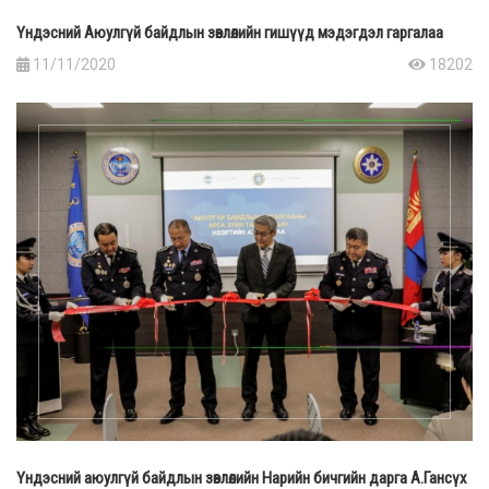
Үндэсний Аюулгүй байдлын зөвлөлийн гишүүд мэдэгдэл гаргалаа
11/11/2020
18202
Үндэсний аюулгүй байдлын зөвлөлийн Нарийн бичгийн дарга А.Гансүх