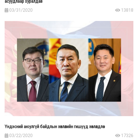
асуудлаар хуралдав
03/31/2020
13818
Үндэсний аюулгүй байдлын зөвлөлийн гишүүд зөвлөлдлөө
03/22/2020
17326