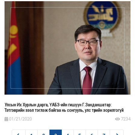
Улсын Их Хурлын дарга, ҮАБЗ-ийн гишүүн Г.Занданшатар:
Тэтгэврийн зээл тэглэж байгаа нь сонгууль, улс төрийн зорилгогүй
01/21/2020
7234