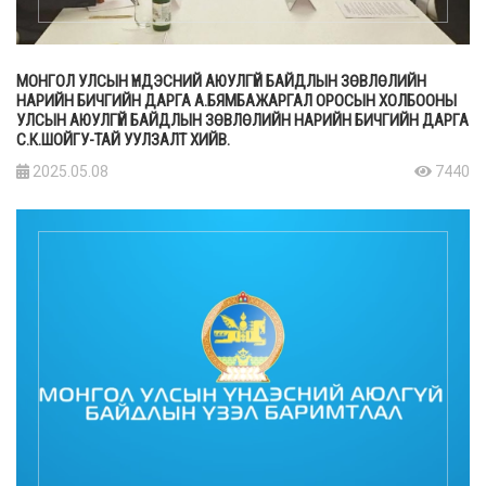
МОНГОЛ УЛСЫН ҮНДЭСНИЙ АЮУЛГҮЙ БАЙДЛЫН ЗӨВЛӨЛИЙН
НАРИЙН БИЧГИЙН ДАРГА А.БЯМБАЖАРГАЛ ОРОСЫН ХОЛБООНЫ
УЛСЫН АЮУЛГҮЙ БАЙДЛЫН ЗӨВЛӨЛИЙН НАРИЙН БИЧГИЙН ДАРГА
С.К.ШОЙГУ-ТАЙ УУЛЗАЛТ ХИЙВ.
2025.05.08
7440