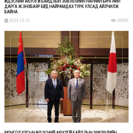
ҮНДЭСНИЙ АЮУЛГҮЙ БАЙДЛЫН ЗӨВЛӨЛИЙН НАРИЙН БИЧГИЙН
ДАРГА Ж.ЭНХБАЯР БҮГД НАЙРАМДАХ ТУРК УЛСАД АЙЛЧИЛЖ
БАЙНА.
2023.12.13
20895
МОНГОЛ УЛСЫН ҮНДЭСНИЙ АЮУЛГҮЙ БАЙДЛЫН ЗӨВЛӨЛИЙН