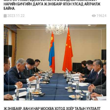
НАРИЙН БИЧГИЙН ДАРГА Ж.ЭНХБАЯР ЯПОН УЛСАД АЙЛЧИЛЖ
БАЙНА.
2023.11.22
19624
Ж.ЭНХБАЯР, ВАН И НАР МОСКВА ХОТОД ХОЁР ТАЛЫН УУЛЗАЛТ