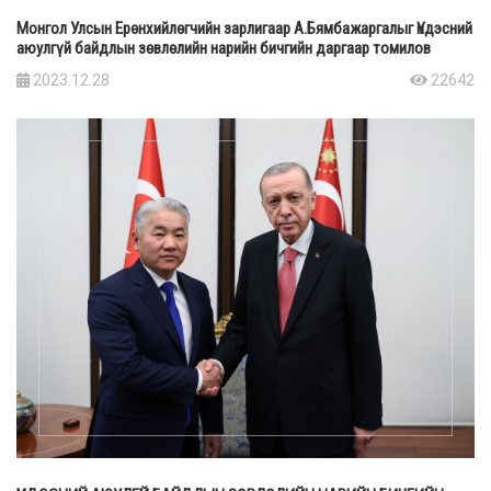
Монгол Улсын Ерөнхийлөгчийн зарлигаар А.Бямбажаргалыг Үндэсний
аюулгүй байдлын зөвлөлийн нарийн бичгийн даргаар томилов
2023.12.28
22642