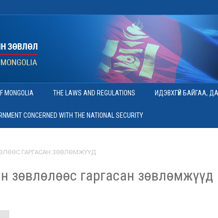
OF MONGOLIA
THE LAWS AND REGULATIONS
ИДЭВХГҮЙ БАЙГАА, Д
ERNMENT CONCERNED WITH THE NATIONAL SECURITY
ӨЛӨӨС ГАРГАСАН ЗӨВЛӨМЖҮҮД
н зөвлөлөөс гаргасан зөвлөмжүүд