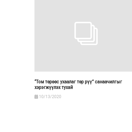
“Том төрөөс ухаалаг төр рүү” санаачилгыг
хэрэгжүүлэх тухай
10/13/2020