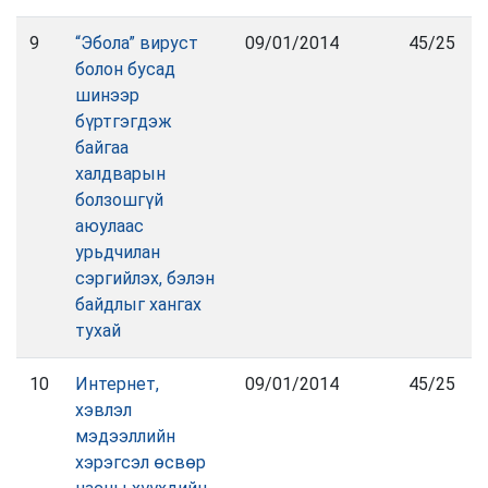
9
“Эбола” вируст
09/01/2014
45/25
болон бусад
шинээр
бүртгэгдэж
байгаа
халдварын
болзошгүй
аюулаас
урьдчилан
сэргийлэх, бэлэн
байдлыг хангах
тухай
10
Интернет,
09/01/2014
45/25
хэвлэл
мэдээллийн
хэрэгсэл өсвөр