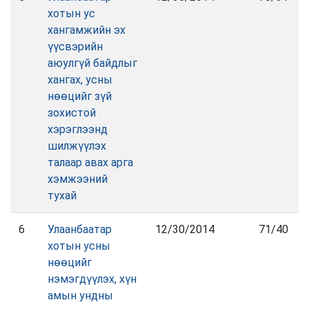
хотын ус
хангамжийн эх
үүсвэрийн
аюулгүй байдлыг
хангах, усны
нөөцийг зүй
зохистой
хэрэглээнд
шилжүүлэх
талаар авах арга
хэмжээний
тухай
6
Улаанбаатар
12/30/2014
71/40
хотын усны
нөөцийг
нэмэгдүүлэх, хүн
амын ундны