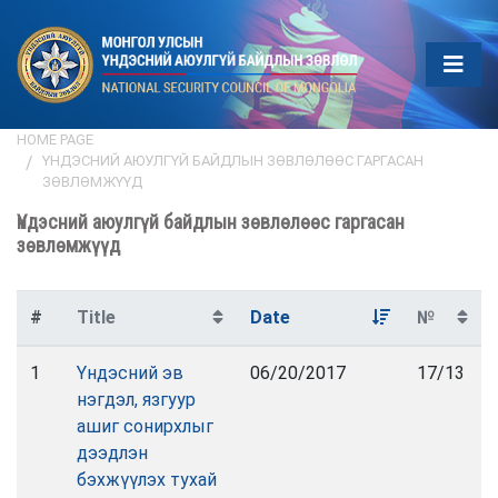
HOME PAGE
ҮНДЭСНИЙ АЮУЛГҮЙ БАЙДЛЫН ЗӨВЛӨЛӨӨС ГАРГАСАН
ЗӨВЛӨМЖҮҮД
Үндэсний аюулгүй байдлын зөвлөлөөс гаргасан
зөвлөмжүүд
#
Title
Date
№
1
Үндэсний эв
06/20/2017
17/13
нэгдэл, язгуур
ашиг сонирхлыг
дээдлэн
бэхжүүлэх тухай