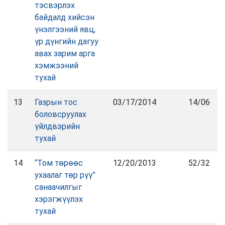
тэсвэрлэх
байдалд хийсэн
үнэлгээний явц,
үр дүнгийн дагуу
авах зарим арга
хэмжээний
тухай
13
Газрын тос
03/17/2014
14/06
боловсруулах
үйлдвэрийн
тухай
14
“Том төрөөс
12/20/2013
52/32
ухаалаг төр рүү”
санаачилгыг
хэрэгжүүлэх
тухай