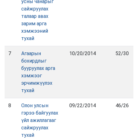
усны чанарыг
сайжруулах
талаар авах
зарим арга
хэмжээний
тухай
7
Агаарын
10/20/2014
52/30
бохирдлыг
бууруулах арга
хэмжээг
эрчимжүүлэх
тухай
8
Олон улсын
09/22/2014
46/26
гэрээ байгуулах
үйл ажиллагааг
сайжруулах
тухай