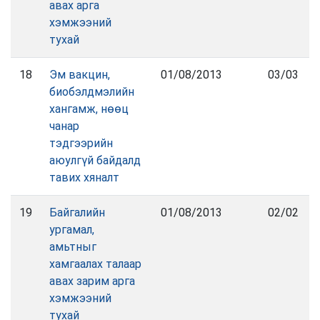
авах арга
хэмжээний
тухай
18
Эм вакцин,
01/08/2013
03/03
биобэлдмэлийн
хангамж, нөөц
чанар
тэдгээрийн
аюулгүй байдалд
тавих хяналт
19
Байгалийн
01/08/2013
02/02
ургамал,
амьтныг
хамгаалах талаар
авах зарим арга
хэмжээний
тухай