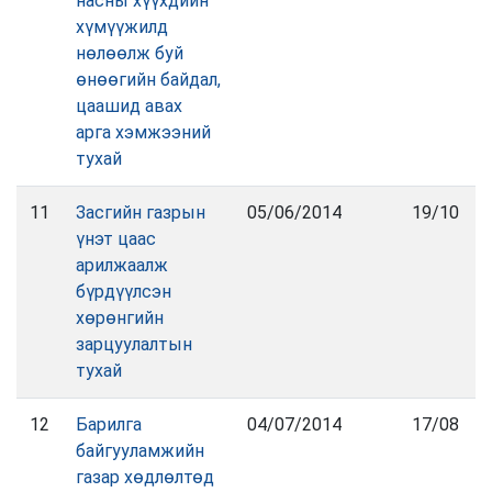
насны хүүхдийн
хүмүүжилд
нөлөөлж буй
өнөөгийн байдал,
цаашид авах
арга хэмжээний
тухай
11
Засгийн газрын
05/06/2014
19/10
үнэт цаас
арилжаалж
бүрдүүлсэн
хөрөнгийн
зарцуулалтын
тухай
12
Барилга
04/07/2014
17/08
байгууламжийн
газар хөдлөлтөд