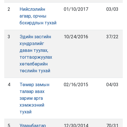
2
Нийслэлийн
01/10/2017
03/03
агаар, орчны
бохирдлын тухай
3
Эдийн засгийн
10/24/2016
37/22
хүндрэлийг
даван туулах,
тогтворжуулах
хөтөлбөрийн
төслийн тухай
4
Төмөр замын
02/16/2015
04/03
талаар авах
зарим арга
хэмжээний
тухай
5
Улаанбаатар
12/30/2014
70/31