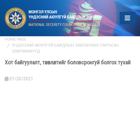
HOME PAGE
ҮНДЭСНИЙ АЮУЛГҮЙ БАЙДЛЫН ЗӨВЛӨЛӨӨС ГАРГАСАН
ЗӨВЛӨМЖҮҮД
Хот байгуулалт, төлөвлөлтийг боловсронгуй болгох тухай
01/20/2021