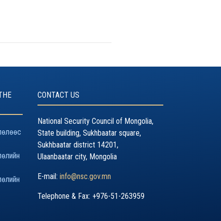
THE
CONTACT US
National Security Council of Mongolia,
лөлөөс
State building, Sukhbaatar square,
Sukhbaatar district 14201,
лөлийн
Ulaanbaatar city, Mongolia
E-mail:
info@nsc.gov.mn
лөлийн
Telephone & Fax: +976-51-263959