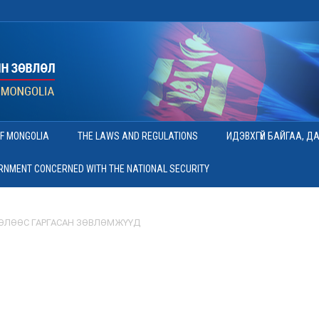
OF MONGOLIA
THE LAWS AND REGULATIONS
ИДЭВХГҮЙ БАЙГАА, Д
ERNMENT CONCERNED WITH THE NATIONAL SECURITY
ӨЛӨӨС ГАРГАСАН ЗӨВЛӨМЖҮҮД