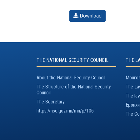
Download
THE NATIONAL SECURITY COUNCIL
THE L
About the National Security Council
Монгол
The Structure of the National Security
The Law
Council
The law
The Secretary
Ерөнхи
https://nsc.gov.mn/mn/p/106
The Con