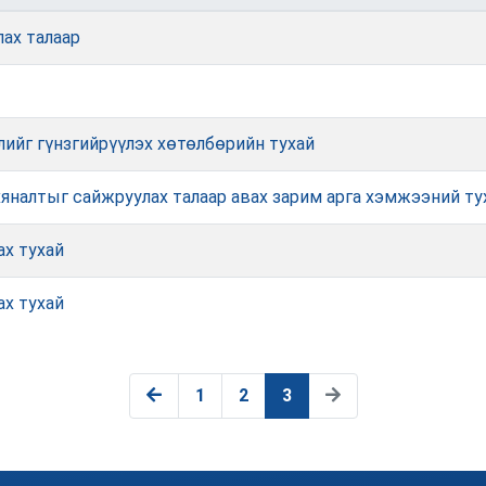
ах талаар
ийг гүнзгийрүүлэх хөтөлбөрийн тухай
хяналтыг сайжруулах талаар авах зарим арга хэмжээний ту
ах тухай
ах тухай
1
2
3