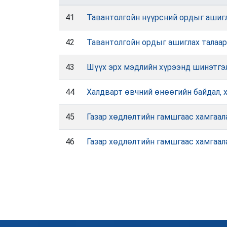
41
Тавантолгойн нүүрсний ордыг ашигл
42
Тавантолгойн ордыг ашиглах талаар
43
Шүүх эрх мэдлийн хүрээнд шинэтгэл
44
Халдварт өвчний өнөөгийн байдал, 
45
Газар хөдлөлтийн гамшгаас хамгаал
46
Газар хөдлөлтийн гамшгаас хамгаал