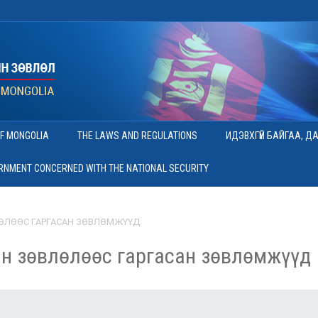
OF MONGOLIA
THE LAWS AND REGULATIONS
ИДЭВХГҮЙ БАЙГАА, Д
ERNMENT CONCERNED WITH THE NATIONAL SECURITY
ӨЛӨӨС ГАРГАСАН ЗӨВЛӨМЖҮҮД
н зөвлөлөөс гаргасан зөвлөмжүүд