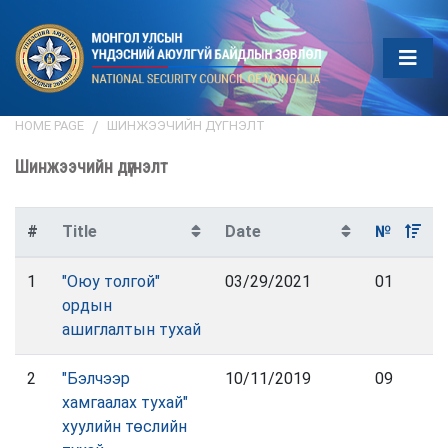
HOME PAGE
ШИНЖЭЭЧИЙН ДҮГНЭЛТ
Шинжээчийн дүгнэлт
#
Title
Date
№
1
"Оюу толгой"
03/29/2021
01
ордын
ашиглалтын тухай
2
"Бэлчээр
10/11/2019
09
хамгаалах тухай"
хуулийн төслийн