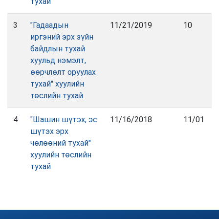
тухай
3
"Гадаадын
11/21/2019
10
иргэний эрх зүйн
байдлын тухай
хуульд нэмэлт,
өөрчлөлт оруулах
тухай" хуулийн
төслийн тухай
4
"Шашин шүтэх, эс
11/16/2018
11/01
шүтэх эрх
чөлөөний тухай"
хуулийн төслийн
тухай