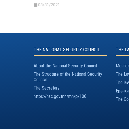
ай" хуулийн
03/31/2021
THE NATIONAL SECURITY COUNCIL
THE L
About the National Security Council
Монгол
The Structure of the National Security
The Law
Council
The law
The Secretary
Ерөнхи
https://nsc.gov.mn/mn/p/106
The Con