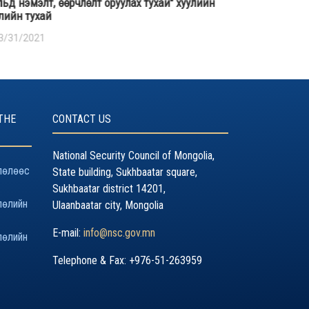
льд нэмэлт, өөрчлөлт оруулах тухай" хуулийн
03/31/2021
лийн тухай
3/31/2021
THE
CONTACT US
National Security Council of Mongolia,
лөлөөс
State building, Sukhbaatar square,
Sukhbaatar district 14201,
лөлийн
Ulaanbaatar city, Mongolia
E-mail:
info@nsc.gov.mn
лөлийн
Telephone & Fax: +976-51-263959