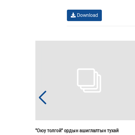
Download
ын тухай
"Оюу толгой" ордын ашиглалтын тухай