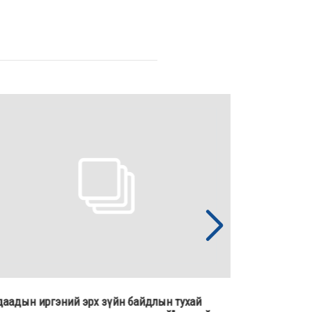
даадын иргэний эрх зүйн байдлын тухай
"Оюу толгой"