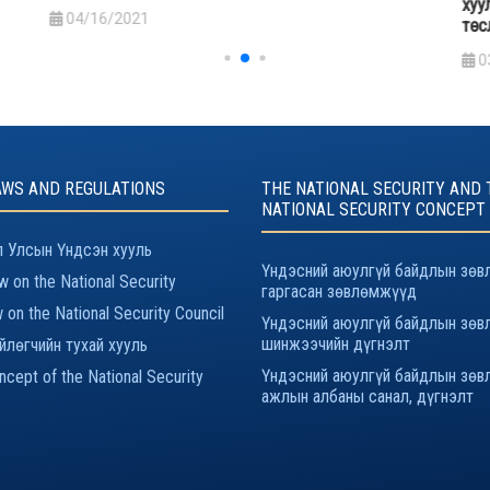
хуу
04/16/2021
төс
0
AWS AND REGULATIONS
THE NATIONAL SECURITY AND 
NATIONAL SECURITY CONCEPT
 Улсын Үндсэн хууль
Үндэсний аюулгүй байдлын зөв
 on the National Security
гаргасан зөвлөмжүүд
 on the National Security Council
Үндэсний аюулгүй байдлын зөв
шинжээчийн дүгнэлт
йлөгчийн тухай хууль
Үндэсний аюулгүй байдлын зөв
cept of the National Security
ажлын албаны санал, дүгнэлт