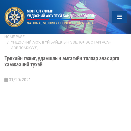
HOME PAGE
ҮНДЭСНИЙ АЮУЛГҮЙ БАЙДЛЫН ЗӨВЛӨЛӨӨС ГАРГАСАН
ЗӨВЛӨМЖҮҮД
Төрөлхийн гажиг, удамшлын эмгэгийн талаар авах арга
хэмжээний тухай
01/20/2021