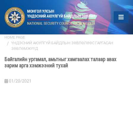
HOME PAGE
ҮНДЭСНИЙ АЮУЛГҮЙ БАЙДЛЫН ЗӨВЛӨЛӨӨС ГАРГАСАН
ЗӨВЛӨМЖҮҮД
Байгалийн ургамал, амьтныг хамгаалах талаар авах
зарим арга хэмжээний тухай
01/20/2021