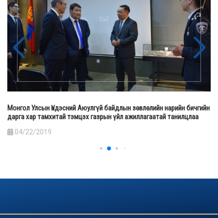
Монгол Улсын Үндэсний Аюулгүй байдлын зөвлөлийн нарийн бичгийн
дарга хар тамхитай тэмцэх газрын үйл ажиллагаатай танилцлаа
04/22/2019