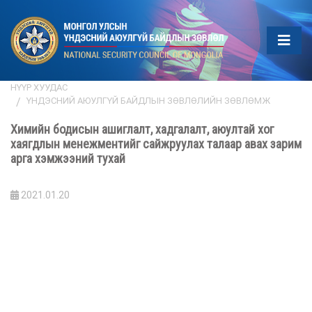
НҮҮР ХУУДАС
ҮНДЭСНИЙ АЮУЛГҮЙ БАЙДЛЫН ЗӨВЛӨЛИЙН ЗӨВЛӨМЖ
Химийн бодисын ашиглалт, хадгалалт, аюултай хог
хаягдлын менежментийг сайжруулах талаар авах зарим
арга хэмжээний тухай
2021.01.20