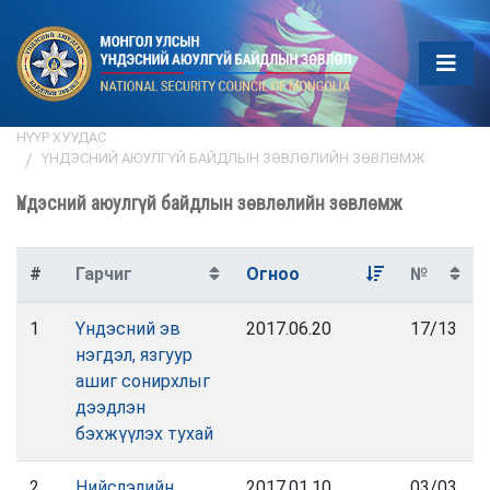
НҮҮР ХУУДАС
ҮНДЭСНИЙ АЮУЛГҮЙ БАЙДЛЫН ЗӨВЛӨЛИЙН ЗӨВЛӨМЖ
Үндэсний аюулгүй байдлын зөвлөлийн зөвлөмж
#
Гарчиг
Огноо
№
1
Үндэсний эв
2017.06.20
17/13
нэгдэл, язгуур
ашиг сонирхлыг
дээдлэн
бэхжүүлэх тухай
2
Нийслэлийн
2017.01.10
03/03