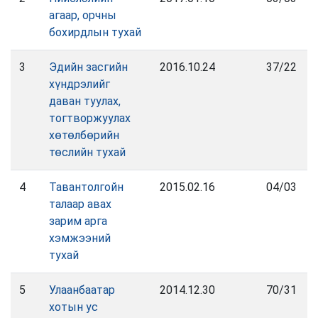
агаар, орчны
бохирдлын тухай
3
Эдийн засгийн
2016.10.24
37/22
хүндрэлийг
даван туулах,
тогтворжуулах
хөтөлбөрийн
төслийн тухай
4
Тавантолгойн
2015.02.16
04/03
талаар авах
зарим арга
хэмжээний
тухай
5
Улаанбаатар
2014.12.30
70/31
хотын ус