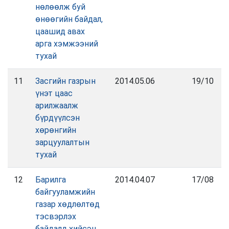
нөлөөлж буй
өнөөгийн байдал,
цаашид авах
арга хэмжээний
тухай
11
Засгийн газрын
2014.05.06
19/10
үнэт цаас
арилжаалж
бүрдүүлсэн
хөрөнгийн
зарцуулалтын
тухай
12
Барилга
2014.04.07
17/08
байгууламжийн
газар хөдлөлтөд
тэсвэрлэх
байдалд хийсэн