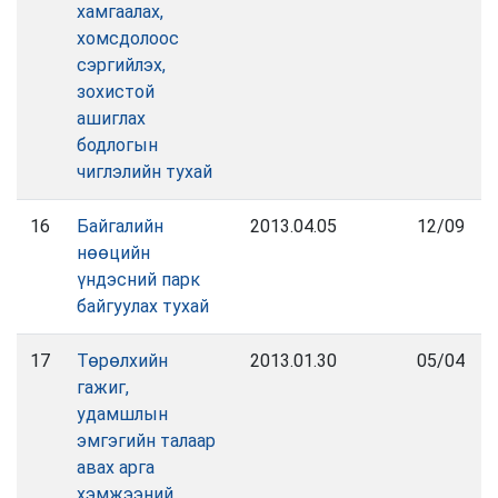
хамгаалах,
хомсдолоос
сэргийлэх,
зохистой
ашиглах
бодлогын
чиглэлийн тухай
16
Байгалийн
2013.04.05
12/09
нөөцийн
үндэсний парк
байгуулах тухай
17
Төрөлхийн
2013.01.30
05/04
гажиг,
удамшлын
эмгэгийн талаар
авах арга
хэмжээний