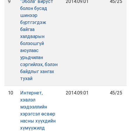
9
“Эбола” вируст
2014.09.01
45/25
болон бусад
шинээр
бүртгэгдэж
байгаа
халдварын
болзошгүй
аюулаас
урьдчилан
сэргийлэх, бэлэн
байдлыг хангах
тухай
10
Интернет,
2014.09.01
45/25
хэвлэл
мэдээллийн
хэрэгсэл өсвөр
насны хүүхдийн
хүмүүжилд