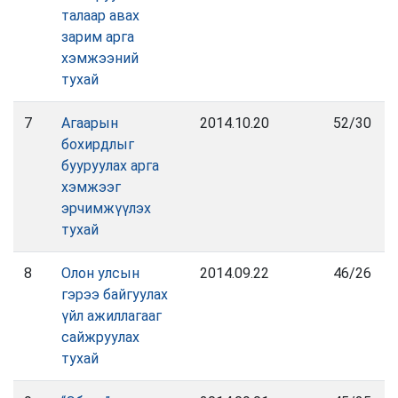
талаар авах
зарим арга
хэмжээний
тухай
7
Агаарын
2014.10.20
52/30
бохирдлыг
бууруулах арга
хэмжээг
эрчимжүүлэх
тухай
8
Олон улсын
2014.09.22
46/26
гэрээ байгуулах
үйл ажиллагааг
сайжруулах
тухай