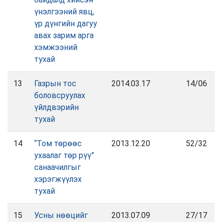
үнэлгээний явц,
үр дүнгийн дагуу
авах зарим арга
хэмжээний
тухай
13
Газрын тос
2014.03.17
14/06
боловсруулах
үйлдвэрийн
тухай
14
“Том төрөөс
2013.12.20
52/32
ухаалаг төр рүү”
санаачилгыг
хэрэгжүүлэх
тухай
15
Усны нөөцийг
2013.07.09
27/17