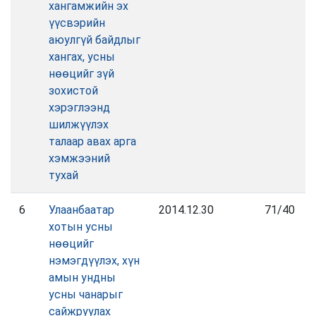
хангамжийн эх
үүсвэрийн
аюулгүй байдлыг
хангах, усны
нөөцийг зүй
зохистой
хэрэглээнд
шилжүүлэх
талаар авах арга
хэмжээний
тухай
6
Улаанбаатар
2014.12.30
71/40
хотын усны
нөөцийг
нэмэгдүүлэх, хүн
амын ундны
усны чанарыг
сайжруулах