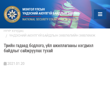
НҮҮР ХУУДАС
ҮНДЭСНИЙ АЮУЛГҮЙ БАЙДЛЫН ЗӨВЛӨЛИЙН ЗӨВЛӨМЖ
Төрийн гадаад бодлого, үйл ажиллагааны нэгдмэл
байдлыг сайжруулах тухай
2021.01.20