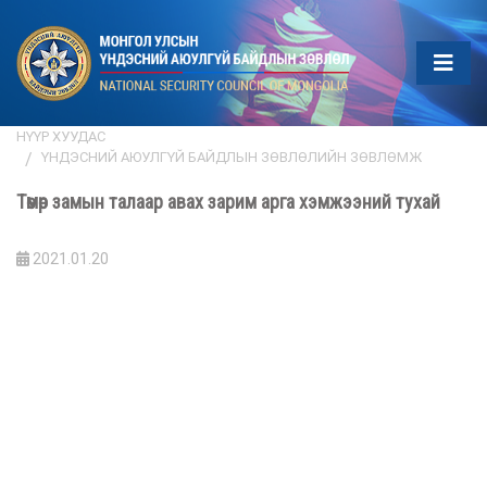
НҮҮР ХУУДАС
ҮНДЭСНИЙ АЮУЛГҮЙ БАЙДЛЫН ЗӨВЛӨЛИЙН ЗӨВЛӨМЖ
Төмөр замын талаар авах зарим арга хэмжээний тухай
2021.01.20