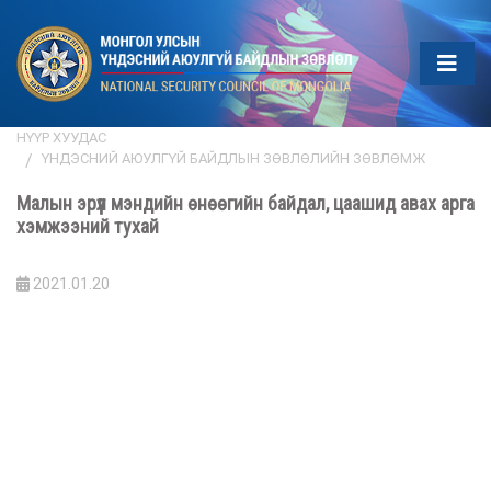
НҮҮР ХУУДАС
ҮНДЭСНИЙ АЮУЛГҮЙ БАЙДЛЫН ЗӨВЛӨЛИЙН ЗӨВЛӨМЖ
Малын эрүүл мэндийн өнөөгийн байдал, цаашид авах арга
хэмжээний тухай
2021.01.20