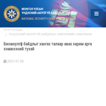
НҮҮР ХУУДАС
ҮНДЭСНИЙ АЮУЛГҮЙ БАЙДЛЫН ЗӨВЛӨЛИЙН ЗӨВЛӨМЖ
Биоаюулгүй байдлыг хангах талаар авах зарим арга
хэмжээний тухай
2021.01.20