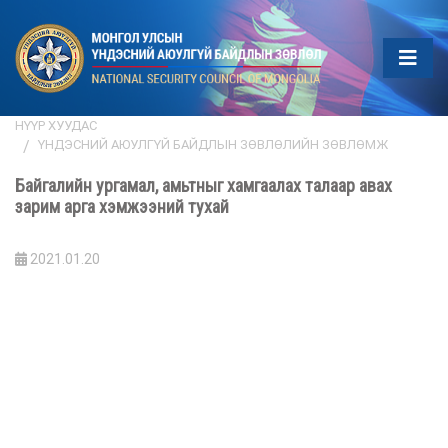
НҮҮР ХУУДАС
ҮНДЭСНИЙ АЮУЛГҮЙ БАЙДЛЫН ЗӨВЛӨЛИЙН ЗӨВЛӨМЖ
Байгалийн ургамал, амьтныг хамгаалах талаар авах
зарим арга хэмжээний тухай
2021.01.20