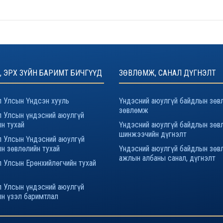
, ЭРХ ЗҮЙН БАРИМТ БИЧГҮҮД
ЗӨВЛӨМЖ, САНАЛ ДҮГНЭЛТ
 Улсын Үндсэн хууль
Үндэсний аюулгүй байдлын зөв
зөвлөмж
 Улсын үндэсний аюулгүй
н тухай
Үндэсний аюулгүй байдлын зөв
шинжээчийн дүгнэлт
 Улсын Үндэсний аюулгүй
н зөвлөлийн тухай
Үндэсний аюулгүй байдлын зөв
ажлын албаны санал, дүгнэлт
 Улсын Ерөнхийлөгчийн тухай
 Улсын үндэсний аюулгүй
н үзэл баримтлал