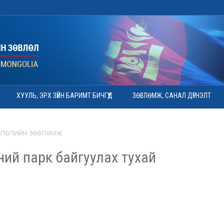
ХУУЛЬ, ЭРХ ЗҮЙН БАРИМТ БИЧГҮҮД
ЗӨВЛӨМЖ, САНАЛ ДҮГНЭЛТ
ВЛӨЛИЙН ЗӨВЛӨМЖ
ий парк байгуулах тухай