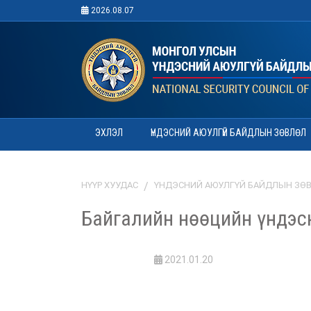
2026.08.07
ЭХЛЭЛ
ҮНДЭСНИЙ АЮУЛГҮЙ БАЙДЛЫН ЗӨВЛӨЛ
НҮҮР ХУУДАС
ҮНДЭСНИЙ АЮУЛГҮЙ БАЙДЛЫН ЗӨ
Байгалийн нөөцийн үндэсн
2021.01.20