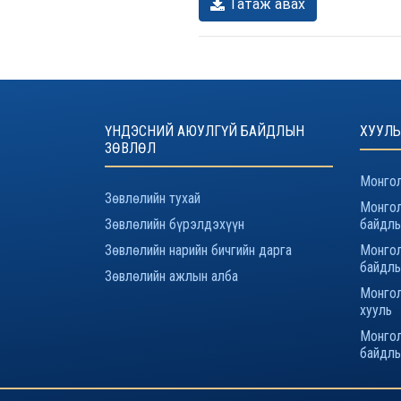
Татаж авах
ҮНДЭСНИЙ АЮУЛГҮЙ БАЙДЛЫН
ХУУЛЬ
ЗӨВЛӨЛ
Монгол
Зөвлөлийн тухай
Монгол
Зөвлөлийн бүрэлдэхүүн
байдлы
Зөвлөлийн нарийн бичгийн дарга
Монгол
байдлы
Зөвлөлийн ажлын алба
Монгол
хууль
Монгол
байдлы