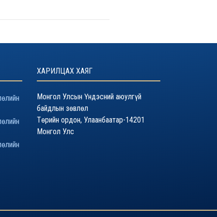
ХАРИЛЦАХ ХАЯГ
Монгол Улсын Үндэсний аюулгүй
лөлийн
байдлын зөвлөл
Төрийн ордон, Улаанбаатар-14201
лөлийн
Монгол Улс
лөлийн