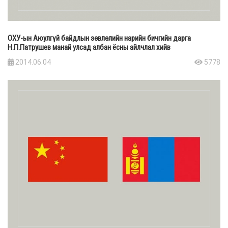
ОХУ-ын Аюулгүй байдлын зөвлөлийн нарийн бичгийн дарга
Н.П.Патрушев манай улсад албан ёсны айлчлал хийв
2014.06.04
5778