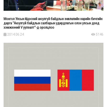
Монгол Улсын Үндэсний аюулгүй байдлын зөвлөлийн нарийн бичгийн
дарга "Аюулгүй байдлын салбарын удирдлагын олон улсын дээд
хэмжээний V уулзалт"-д оролцлоо
2014.06.24
5146