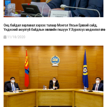
Онц байдал зарлавал хэрхэх талаар Монгол Улсын Ерөнхий сайд,
Үндэсний аюулгүй байдлын зөвлөлийн гишүүн У.Хүрэлсүх мэдээлэл өглөө
11/18/2020