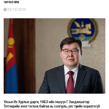
чиглэл өглөө
03/10/2020
Улсын Их Хурлын дарга, ҮАБЗ-ийн гишүүн Г.Занданшатар:
Тэтгэврийн зээл тэглэж байгаа нь сонгууль, улс төрийн зорилгогүй