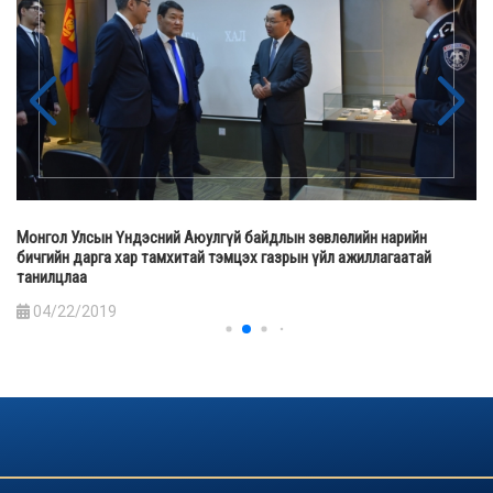
Монгол Улсын Үндэсний Аюулгүй байдлын зөвлөлийн нарийн
бичгийн дарга хар тамхитай тэмцэх газрын үйл ажиллагаатай
танилцлаа
04/22/2019