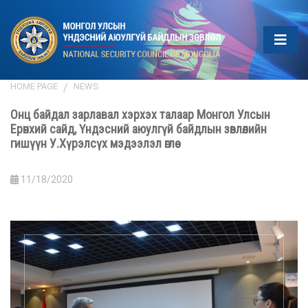
HOME PAGE
NEWS
Онц байдал зарлавал хэрхэх талаар Монгол Улсын
Ерөнхий сайд, Үндэсний аюулгүй байдлын зөвлөлийн
гишүүн У.Хүрэлсүх мэдээлэл өглөө
11/18/2020