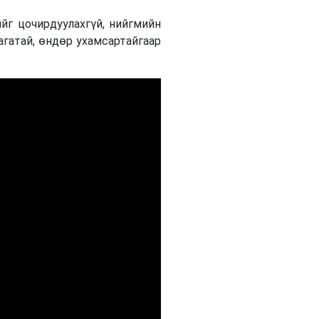
йг цочирдуулахгүй, нийгмийн
агатай, өндөр ухамсартайгаар