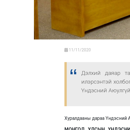
11/11/2020
Дэлхий даяар та
илэрсэнтэй холбо
Үндэсний Аюулгүй 
Хуралдааны дараа Үндэсний 
МОНГОЛ УЛСЫН ҮНДЭСНИ