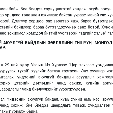
ван байж, бие биедээ хариуцлагатай хандаж, ахуйн ариун 
ар урьдаас төлөвлөн ажиллаж байсан учраас манай улс хү
оорой. Дэлгүүр хоршоо, зах зээлээр явж, бараа бүтээгдэ
хэвийн байдлаар бараа бүтээгдэхүүнээ авах ёстой. Хүнс
аас зохиомол хомсдол битгий үүсгээрэй гэдгийг хэлье” гэл
Й АЮУЛГҮЙ БАЙДЛЫН ЗӨВЛӨЛИЙН ГИШҮҮН,
МОНГОЛ
АР:
 29-ний өдөр Улсын Их Хурлаас “Цар тахлаас урьдчила
уруулах тухай” хуулийг батлан гаргасан. Энэ хуулиар ир
мгаалах, үндэсний аюулгүй байдлын асуудлыг хамгаал
хорио цээрийн дэглэмийг чанд сахиж, хувийн ариу
шаардлагыг чанд биелүүлэхийг үүрэгжүүлсэн.
ал. Үндэсний аюулгүй байдал, хувь хүний амь нас, эрүү
 чанд сахиж, бие биедээ шаардлага тавьж, хүндрэлтэй
лахыг уриалж байна.