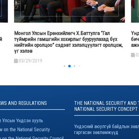
Үндэсний аюулгүй байдлын зөвлөлийн Нарийн
Үнд
х
бичгийн дарга А.Гансүх дотоодын цэргийн үйл
алб
ож,
ажиллагаатай танилцав
амь
сэр
02/13/2019
бай
1
AWS AND REGULATIONS
THE NATIONAL SECURITY AND 
NATIONAL SECURITY CONCEPT
 Улсын Үндсэн хууль
Үндэсний аюулгүй байдлын зөв
 on the National Security
гаргасан зөвлөмжүүд
 on the National Security Council