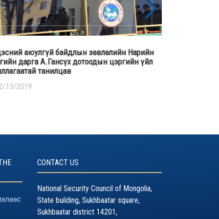
эсний аюулгүй байдлын зөвлөлийн ажлын
Үндэсний аю
а, Цагдаагийн ерөнхий газар хамтран “Хүний
бичгийн дарг
 нас хохирсон шалтгаан нөхцөл, урьдчилан
Оросын Холб
гийлэх арга зам” сэдэвт хэлэлцүүлэг зохион
04/25/2018
гуулав.
2/18/2018
THE
CONTACT US
National Security Council of Mongolia,
лөлөөс
State building, Sukhbaatar square,
Sukhbaatar district 14201,