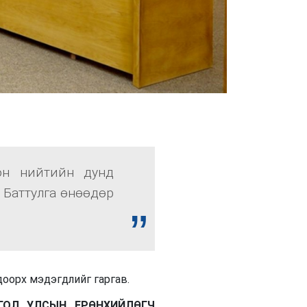
он нийтийн дунд
 Баттулга өнөөдөр
оорх мэдэгдлийг гаргав.
ГОЛ УЛСЫН ЕРӨНХИЙЛӨГЧ