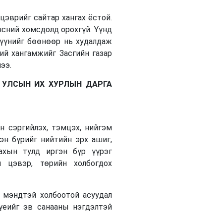
цэврийг сайтар хангах ёстой.
нсний хомсдолд орохгүй. Үүнд
хүүнийг бөөнөөр нь худалдаж
ний хангамжийг Засгийн газар
ээ.
 УЛСЫН ИХ ХУРЛЫН ДАРГА
н сэргийлэх, тэмцэх, нийгэм
гэн бүрийг нийтийн эрх ашиг,
ахын тулд иргэн бүр үүрэг
н цэвэр, төрийн холбогдох
л мэндтэй холбоотой асуудал
 үеийг эв санааны нэгдэлтэй