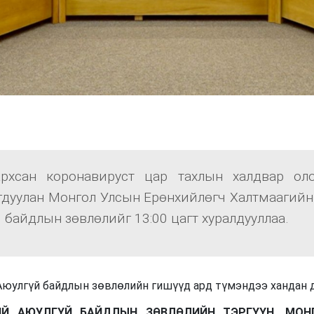
рхсан коронавируст цар тахлын халдвар ол
гдуулан Монгол Улсын Ерөнхийлөгч Халтмаагийн
байдлын зөвлөлийг 13:00 цагт хуралдууллаа.
Аюулгүй байдлын зөвлөлийн гишүүд ард түмэндээ хандан д
Й АЮУЛГҮЙ БАЙДЛЫН ЗӨВЛӨЛИЙН ТЭРГҮҮН, МОН