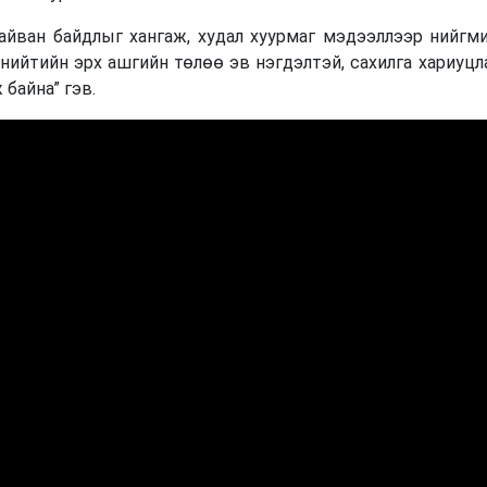
тайван байдлыг хангаж, худал хуурмаг мэдээллээр нийгми
 нийтийн эрх ашгийн төлөө эв нэгдэлтэй, сахилга хариуцл
 байна” гэв.