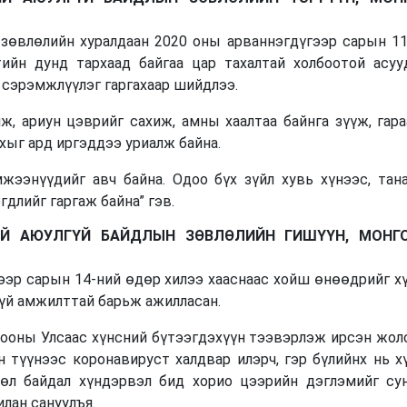
зөвлөлийн хуралдаан 2020 оны арваннэгдүгээр сарын 11-
тийн дунд тархаад байгаа цар тахалтай холбоотой асуу
, сэрэмжлүүлэг гаргахаар шийдлээ.
ж, ариун цэврийг сахиж, амны хаалтаа байнга зүүж, гар
йхыг ард иргэддээ уриалж байна.
мжээнүүдийг авч байна. Одоо бүх зүйл хувь хүнээс, тан
гдлийг гаргаж байна” гэв.
Й АЮУЛГҮЙ БАЙДЛЫН ЗӨВЛӨЛИЙН ГИШҮҮН,
МОНГ
ээр сарын 14-ний өдөр хилээ хааснаас хойш өнөөдрийг х
гүй амжилттай барьж ажилласан.
ооны Улсаас хүнсний бүтээгдэхүүн тээвэрлэж ирсэн жол
н түүнээс коронавируст халдвар илэрч, гэр бүлийнх нь 
цөл байдал хүндэрвэл бид хорио цээрийн дэглэмийг су
илан сануулъя.