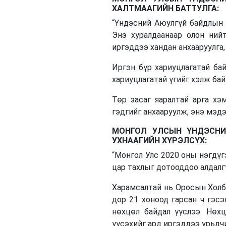
ХАЛТМААГИЙН БАТТУЛГА:
“Үндэсний Аюулгүй байдлын 
Энэ хуралдаанаар олон ний
иргэддээ хандан анхааруулга
Иргэн бүр хариуцлагатай бай
хариуцлагатай үгийг хэлж ба
Төр засаг яаралтай арга хэ
гэдгийг анхааруулж, энэ мэдэ
МОНГОЛ УЛСЫН ҮНДЭСНИ
УХНААГИЙН ХҮРЭЛСҮХ:
“Монгол Улс 2020 оны нэгдүг
цар тахлыг дотооддоо алдал
Харамсалтай нь Оросын Холб
дор 21 хоноод гарсан ч гэсэ
нөхцөл байдал үүслээ. Нөх
үүсэхийг ард иргэддээ урьдч