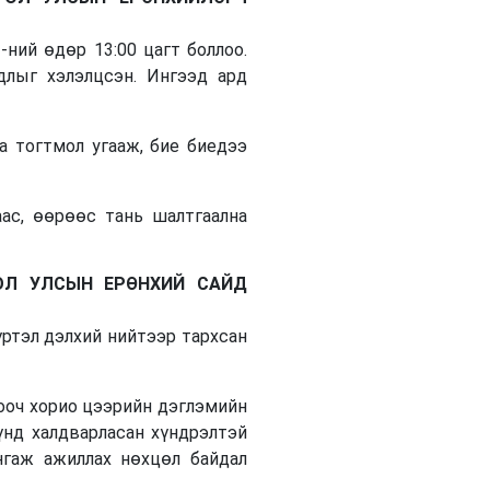
ний өдөр 13:00 цагт боллоо.
длыг хэлэлцсэн. Ингээд ард
аа тогтмол угааж, бие биедээ
аас, өөрөөс тань шалтгаална
ОЛ УЛСЫН ЕРӨНХИЙ САЙД
үртэл дэлхий нийтээр тархсан
ооч хорио цээрийн дэглэмийн
хүнд халдварласан хүндрэлтэй
нгаж ажиллах нөхцөл байдал