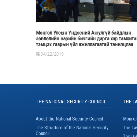
байдлын
Монгол Улсын Ерөнхийлөгч Х.Баттулга “Гал
р тамхитай
түймрийн гамшгийн хохирлыг бууруулахад бү
анилцлаа
нийтийн оролцоо” сэдэвт хэлэлцүүлэгт оролц
үг хэлэв
03/29/2019
THE NATIONAL SECURITY COUNCIL
THE L
About the National Security Council
Монгол
The Structure of the National Security
The Law
Council
The law