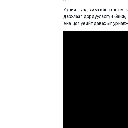
Үүний тулд хамгийн гол нь 
дархлааг дордуулахгүй байж,
энэ цаг үеийг давахыг уриалж