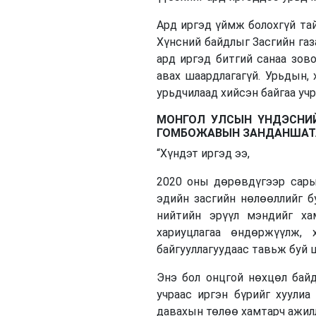
Ард иргэд үймж болохгүй тай
Хүнсний байдлыг Засгийн газ
ард иргэд битгий санаа зов
авах шаардлагагүй. Урьдын, 
урьдчилаад хийсэн байгаа учр
МОНГОЛ УЛСЫН ҮНДЭСНИ
ГОМБОЖАВЫН ЗАНДАНШАТ
“Хүндэт иргэд ээ,
2020 оны дөрөвдүгээр сарын
эдийн засгийн нөлөөллийг бу
нийтийн эрүүл мэндийг ха
хариуцлагаа өндөржүүлж, 
байгууллагуудаас тавьж буй 
Энэ бол онцгой нөхцөл байд
учраас иргэн бүрийг хуулиа
давахын төлөө хамтарч ажил