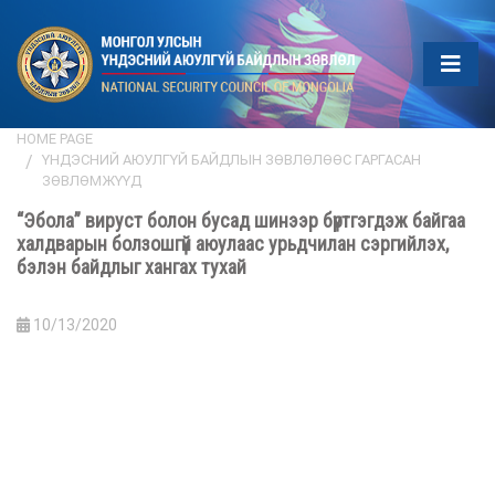
HOME PAGE
ҮНДЭСНИЙ АЮУЛГҮЙ БАЙДЛЫН ЗӨВЛӨЛӨӨС ГАРГАСАН
ЗӨВЛӨМЖҮҮД
“Эбола” вируст болон бусад шинээр бүртгэгдэж байгаа
халдварын болзошгүй аюулаас урьдчилан сэргийлэх,
бэлэн байдлыг хангах тухай
10/13/2020