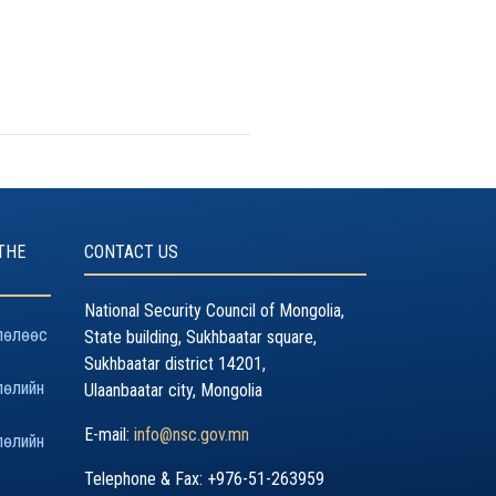
THE
CONTACT US
National Security Council of Mongolia,
лөлөөс
State building, Sukhbaatar square,
Sukhbaatar district 14201,
лөлийн
Ulaanbaatar city, Mongolia
E-mail:
info@nsc.gov.mn
лөлийн
Telephone & Fax: +976-51-263959