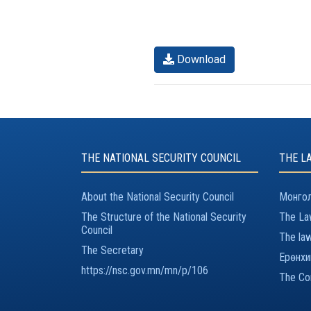
Download
THE NATIONAL SECURITY COUNCIL
THE L
About the National Security Council
Монгол
The Structure of the National Security
The Law
Council
The law
The Secretary
Ерөнхи
https://nsc.gov.mn/mn/p/106
The Con