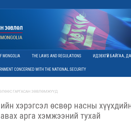
OF MONGOLIA
THE LAWS AND REGULATIONS
ИДЭВХГҮЙ БАЙГАА, Д
ERNMENT CONCERNED WITH THE NATIONAL SECURITY
ӨЛӨӨС ГАРГАСАН ЗӨВЛӨМЖҮҮД
лийн хэрэгсэл өсвөр насны хүүхдий
авах арга хэмжээний тухай