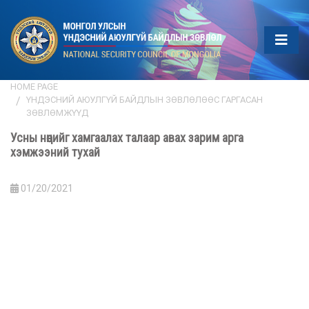
HOME PAGE
ҮНДЭСНИЙ АЮУЛГҮЙ БАЙДЛЫН ЗӨВЛӨЛӨӨС ГАРГАСАН
ЗӨВЛӨМЖҮҮД
Усны нөөцийг хамгаалах талаар авах зарим арга
хэмжээний тухай
01/20/2021