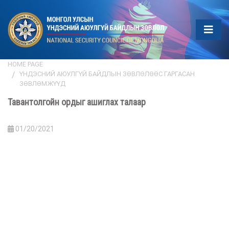
HOME PAGE
ҮНДЭСНИЙ АЮУЛГҮЙ БАЙДЛЫН ЗӨВЛӨЛӨӨС ГАРГАСАН
ЗӨВЛӨМЖҮҮД
Тавантолгойн ордыг ашиглах талаар
01/20/2021