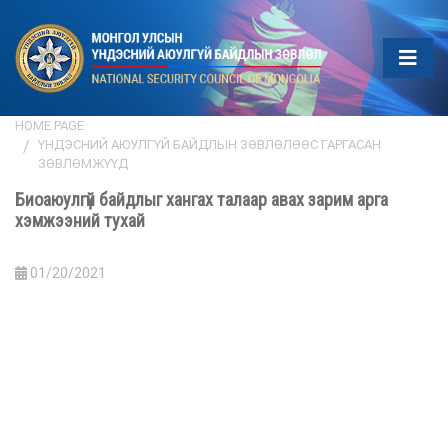
HOME PAGE
ҮНДЭСНИЙ АЮУЛГҮЙ БАЙДЛЫН ЗӨВЛӨЛӨӨС ГАРГАСАН
ЗӨВЛӨМЖҮҮД
Биоаюулгүй байдлыг хангах талаар авах зарим арга
хэмжээний тухай
01/20/2021