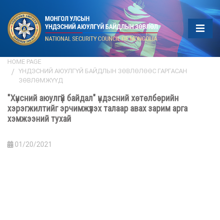
HOME PAGE
ҮНДЭСНИЙ АЮУЛГҮЙ БАЙДЛЫН ЗӨВЛӨЛӨӨС ГАРГАСАН
ЗӨВЛӨМЖҮҮД
"Хүнсний аюулгүй байдал" үндэсний хөтөлбөрийн
хэрэгжилтийг эрчимжүүлэх талаар авах зарим арга
хэмжээний тухай
01/20/2021