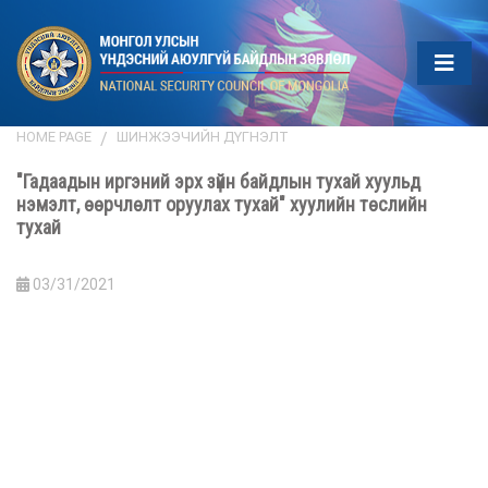
HOME PAGE
ШИНЖЭЭЧИЙН ДҮГНЭЛТ
"Гадаадын иргэний эрх зүйн байдлын тухай хуульд
нэмэлт, өөрчлөлт оруулах тухай" хуулийн төслийн
тухай
03/31/2021