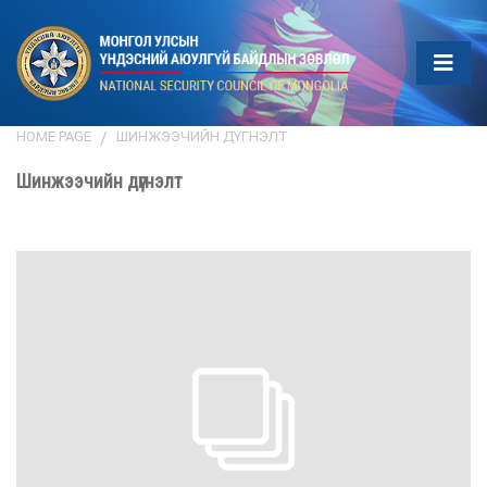
HOME PAGE
ШИНЖЭЭЧИЙН ДҮГНЭЛТ
Шинжээчийн дүгнэлт