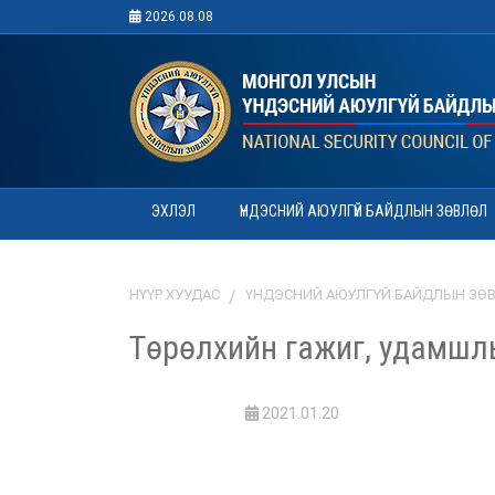
2026.08.08
ЭХЛЭЛ
ҮНДЭСНИЙ АЮУЛГҮЙ БАЙДЛЫН ЗӨВЛӨЛ
НҮҮР ХУУДАС
ҮНДЭСНИЙ АЮУЛГҮЙ БАЙДЛЫН ЗӨ
Төрөлхийн гажиг, удамшл
2021.01.20