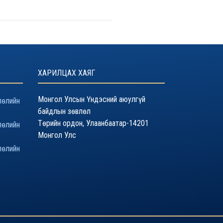
ХАРИЛЦАХ ХАЯГ
Монгол Улсын Үндэсний аюулгүй
лөлийн
байдлын зөвлөл
Төрийн ордон, Улаанбаатар-14201
лөлийн
Монгол Улс
лөлийн