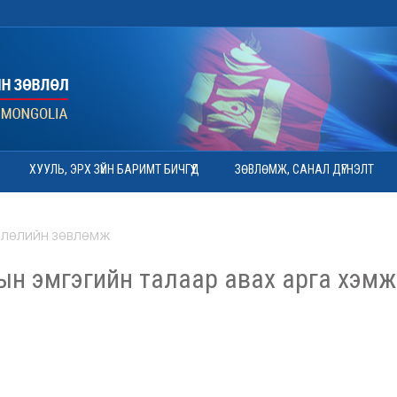
ХУУЛЬ, ЭРХ ЗҮЙН БАРИМТ БИЧГҮҮД
ЗӨВЛӨМЖ, САНАЛ ДҮГНЭЛТ
ВЛӨЛИЙН ЗӨВЛӨМЖ
ын эмгэгийн талаар авах арга хэмж