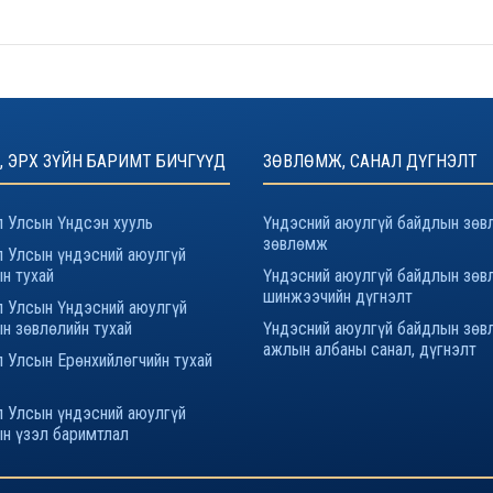
, ЭРХ ЗҮЙН БАРИМТ БИЧГҮҮД
ЗӨВЛӨМЖ, САНАЛ ДҮГНЭЛТ
 Улсын Үндсэн хууль
Үндэсний аюулгүй байдлын зөв
зөвлөмж
 Улсын үндэсний аюулгүй
н тухай
Үндэсний аюулгүй байдлын зөв
шинжээчийн дүгнэлт
 Улсын Үндэсний аюулгүй
н зөвлөлийн тухай
Үндэсний аюулгүй байдлын зөв
ажлын албаны санал, дүгнэлт
 Улсын Ерөнхийлөгчийн тухай
 Улсын үндэсний аюулгүй
н үзэл баримтлал