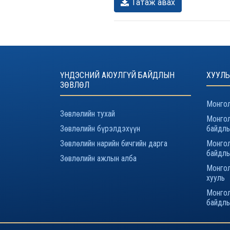
Татаж авах
ҮНДЭСНИЙ АЮУЛГҮЙ БАЙДЛЫН
ХУУЛЬ
ЗӨВЛӨЛ
Монгол
Зөвлөлийн тухай
Монгол
Зөвлөлийн бүрэлдэхүүн
байдлы
Зөвлөлийн нарийн бичгийн дарга
Монгол
байдлы
Зөвлөлийн ажлын алба
Монгол
хууль
Монгол
байдлы