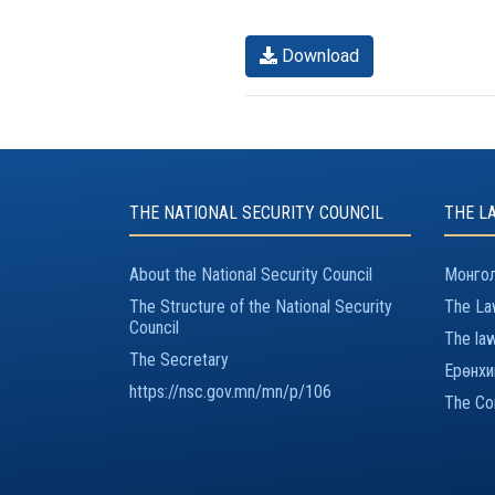
Download
THE NATIONAL SECURITY COUNCIL
THE L
About the National Security Council
Монгол
The Structure of the National Security
The Law
Council
The law
The Secretary
Ерөнхи
https://nsc.gov.mn/mn/p/106
The Con