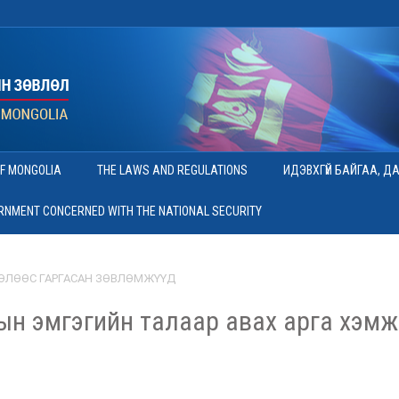
OF MONGOLIA
THE LAWS AND REGULATIONS
ИДЭВХГҮЙ БАЙГАА, Д
ERNMENT CONCERNED WITH THE NATIONAL SECURITY
ӨЛӨӨС ГАРГАСАН ЗӨВЛӨМЖҮҮД
ын эмгэгийн талаар авах арга хэмж