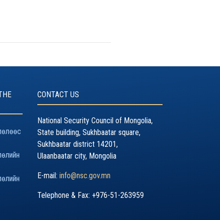
THE
CONTACT US
National Security Council of Mongolia,
лөлөөс
State building, Sukhbaatar square,
Sukhbaatar district 14201,
лөлийн
Ulaanbaatar city, Mongolia
E-mail:
info@nsc.gov.mn
лөлийн
Telephone & Fax: +976-51-263959