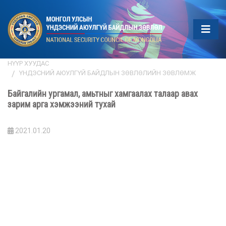
НҮҮР ХУУДАС
ҮНДЭСНИЙ АЮУЛГҮЙ БАЙДЛЫН ЗӨВЛӨЛИЙН ЗӨВЛӨМЖ
Байгалийн ургамал, амьтныг хамгаалах талаар авах
зарим арга хэмжээний тухай
2021.01.20