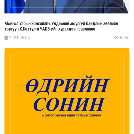
Монгол Улсын Ерөнхийлөгч, Үндэсний аюулгүй байдлын зөвлөлийн
тэргүүн Х.Баттулга ҮАБЗ-ийн хуралдаан зарлалаа
2021.05.05
6656