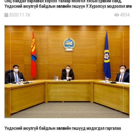
Онц байдал зарлавал хэрхэх талаар Монгол Улсын Ерөнхий сайд,
Үндэсний аюулгүй байдлын зөвлөлийн гишүүн У.Хүрэлсүх мэдээлэл өглөө
2020.11.18
4934
Үндэсний аюулгүй байдлын зөвлөлийн гишүүд мэдэгдэл гаргалаа