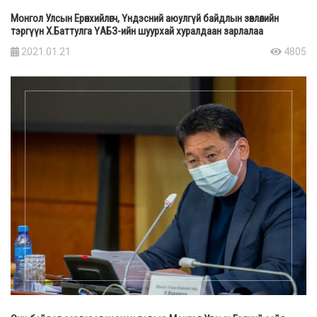
Монгол Улсын Ерөнхийлөгч, Үндэсний аюулгүй байдлын зөвлөлийн
тэргүүн Х.Баттулга ҮАБЗ-ийн шуурхай хуралдаан зарлалаа
2021.01.21
4805