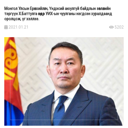
Монгол Улсын Ерөнхийлөгч, Үндэсий аюулгүй байдлын зөвлөлийн
тэргүүн Х.Баттулга өнөөдөр УИХ-ын чуулганы нэгдсэн хуралдаанд
оролцож, үг хэллээ.
2021.01.21
5202