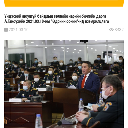
Үндэсний аюулгүй байдлын зөвлөлийн нарийн бичгийн дарга
А.Гансүхийн 2021.03.10-ны "Өдрийн сонин"-нд өгсөн ярилцлага
2021.03.10
8432