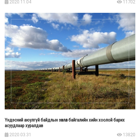
2020.11.04
11702
Үндэсний аюулгүй байдлын зөвлөл байгалийн хийн хоолой барих
асуудлаар хуралдав
2020.03.31
13820