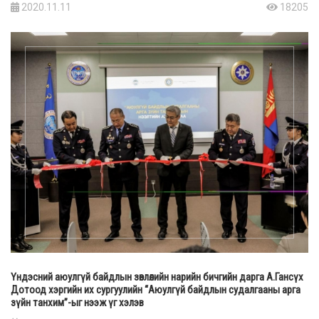
2020.11.11
18205
Үндэсний аюулгүй байдлын зөвлөлийн нарийн бичгийн дарга А.Гансүх
Дотоод хэргийн их сургуулийн “Аюулгүй байдлын судалгааны арга
зүйн танхим”-ыг нээж үг хэлэв