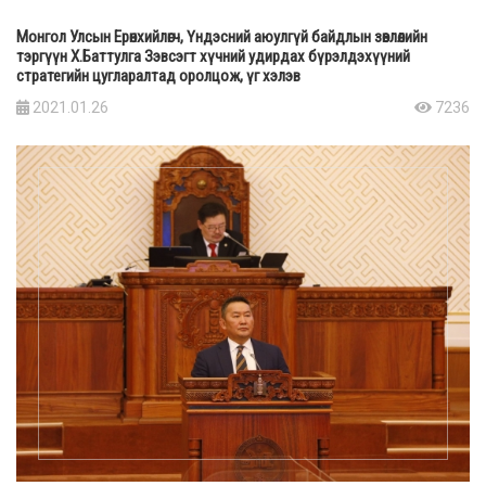
Монгол Улсын Ерөнхийлөгч, Үндэсний аюулгүй байдлын зөвлөлийн
тэргүүн Х.Баттулга Зэвсэгт хүчний удирдах бүрэлдэхүүний
стратегийн цугларалтад оролцож, үг хэлэв
2021.01.26
7236