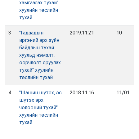
хамгаалах тухай"
хуулийн төслийн
тухай
3
"Гадаадын
2019.11.21
10
иргэний эрх зүйн
байдлын тухай
хуульд нэмэлт,
өөрчлөлт оруулах
тухай" хуулийн
төслийн тухай
4
"Шашин шүтэх, эс
2018.11.16
11/01
шүтэх эрх
чөлөөний тухай"
хуулийн төслийн
тухай