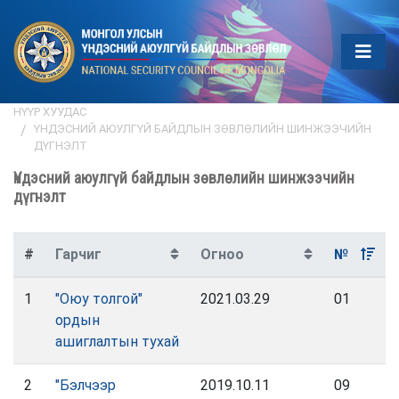
НҮҮР ХУУДАС
ҮНДЭСНИЙ АЮУЛГҮЙ БАЙДЛЫН ЗӨВЛӨЛИЙН ШИНЖЭЭЧИЙН
ДҮГНЭЛТ
Үндэсний аюулгүй байдлын зөвлөлийн шинжээчийн
дүгнэлт
#
Гарчиг
Огноо
№
1
"Оюу толгой"
2021.03.29
01
ордын
ашиглалтын тухай
2
"Бэлчээр
2019.10.11
09