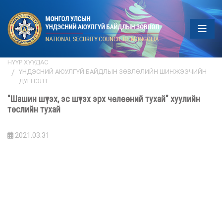
НҮҮР ХУУДАС
ҮНДЭСНИЙ АЮУЛГҮЙ БАЙДЛЫН ЗӨВЛӨЛИЙН ШИНЖЭЭЧИЙН
ДҮГНЭЛТ
"Шашин шүтэх, эс шүтэх эрх чөлөөний тухай" хуулийн
төслийн тухай
2021.03.31