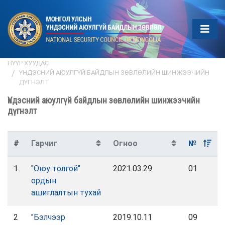
НҮҮР ХУУДАС
ҮНДЭСНИЙ АЮУЛГҮЙ БАЙДЛЫН ЗӨВЛӨЛИЙН ШИНЖЭЭЧИЙН
ДҮГНЭЛТ
Үндэсний аюулгүй байдлын зөвлөлийн шинжээчийн
дүгнэлт
#
Гарчиг
Огноо
№
1
"Оюу толгой"
2021.03.29
01
ордын
ашиглалтын тухай
2
"Бэлчээр
2019.10.11
09