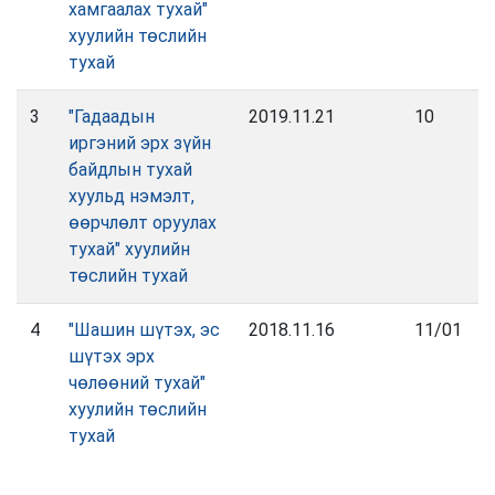
хамгаалах тухай"
хуулийн төслийн
тухай
3
"Гадаадын
2019.11.21
10
иргэний эрх зүйн
байдлын тухай
хуульд нэмэлт,
өөрчлөлт оруулах
тухай" хуулийн
төслийн тухай
4
"Шашин шүтэх, эс
2018.11.16
11/01
шүтэх эрх
чөлөөний тухай"
хуулийн төслийн
тухай