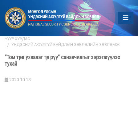
НҮҮР ХУУДАС
ҮНДЭСНИЙ АЮУЛГҮЙ БАЙДЛЫН ЗӨВЛӨЛИЙН ЗӨВЛӨМЖ
“Том төрөөс ухаалаг төр рүү” санаачилгыг хэрэгжүүлэх
тухай
2020.10.13