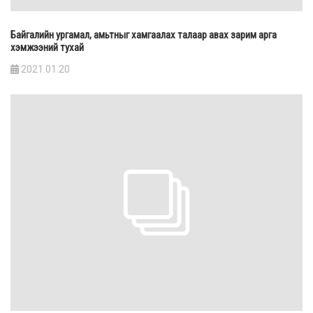
Байгалийн ургамал, амьтныг хамгаалах талаар авах зарим арга
хэмжээний тухай
2021.01.20