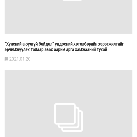
"Хүнсний аюулгүй байдал" үндэсний хөтөлбөрийн хэрэгжилтийг
эрчимжүүлэх талаар авах зарим арга хэмжээний тухай
2021.01.20