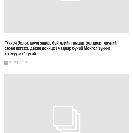
"Учирч болох аюул занал, байгалийн гамшиг, халдварт өвчнийг
сөрөн зогсох, дасан зохицох чадвар бүхий Монгол хүнийг
хөгжүүлэх" тухай
2021.01.20