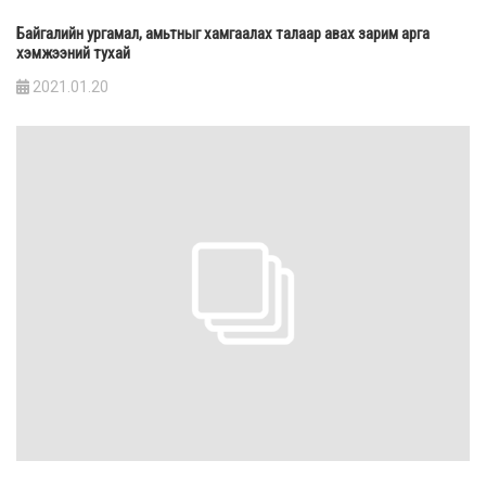
Байгалийн ургамал, амьтныг хамгаалах талаар авах зарим арга
хэмжээний тухай
2021.01.20