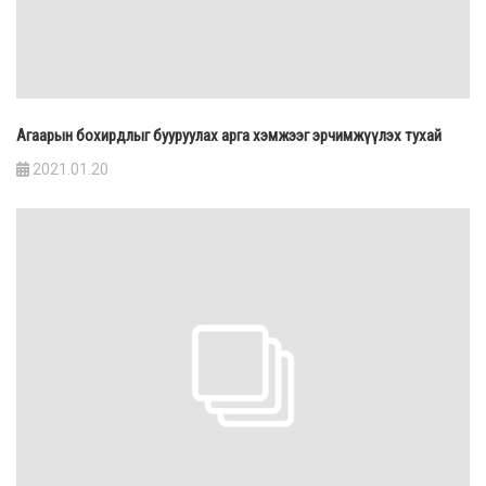
Агаарын бохирдлыг бууруулах арга хэмжээг эрчимжүүлэх тухай
2021.01.20