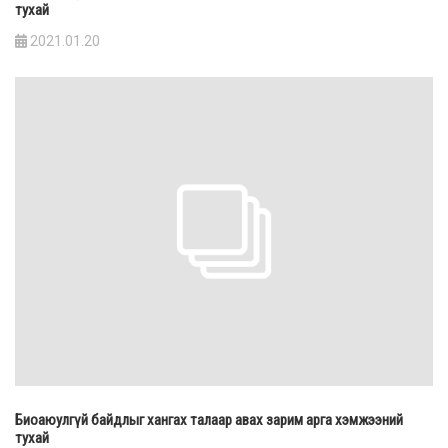
тухай
2021.01.20
Биоаюулгүй байдлыг хангах талаар авах зарим арга хэмжээний
тухай