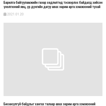
Барилга байгууламжийн газар хөдлөлтөд тэсвэрлэх байдалд хийсэн
үнэлгээний явц, үр дүнгийн дагуу авах зарим арга хэмжээний тухай
2021.01.20
Биоаюулгүй байдлыг хангах талаар авах зарим арга хэмжээний