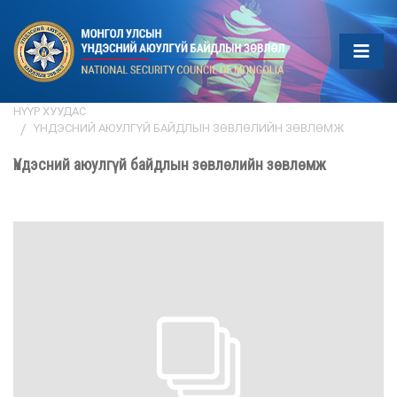
НҮҮР ХУУДАС
ҮНДЭСНИЙ АЮУЛГҮЙ БАЙДЛЫН ЗӨВЛӨЛИЙН ЗӨВЛӨМЖ
Үндэсний аюулгүй байдлын зөвлөлийн зөвлөмж