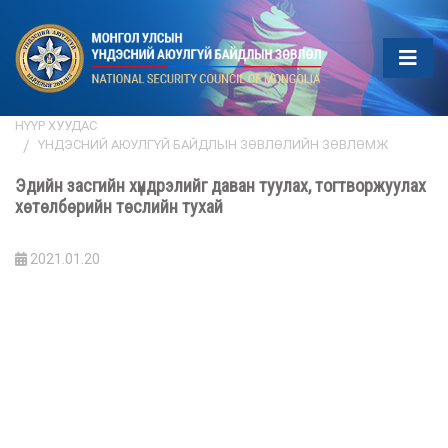
НҮҮР ХУУДАС
ҮНДЭСНИЙ АЮУЛГҮЙ БАЙДЛЫН ЗӨВЛӨЛИЙН ЗӨВЛӨМЖ
Эдийн засгийн хүндрэлийг даван туулах, тогтворжуулах
хөтөлбөрийн төслийн тухай
2021.01.20