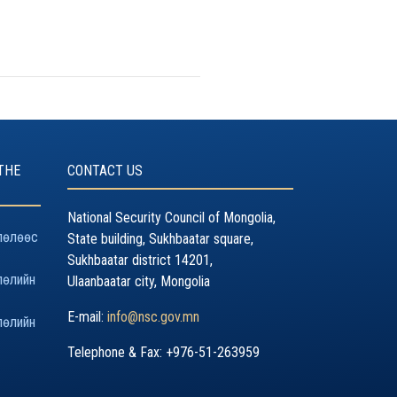
THE
CONTACT US
National Security Council of Mongolia,
лөлөөс
State building, Sukhbaatar square,
Sukhbaatar district 14201,
лөлийн
Ulaanbaatar city, Mongolia
E-mail:
info@nsc.gov.mn
лөлийн
Telephone & Fax: +976-51-263959