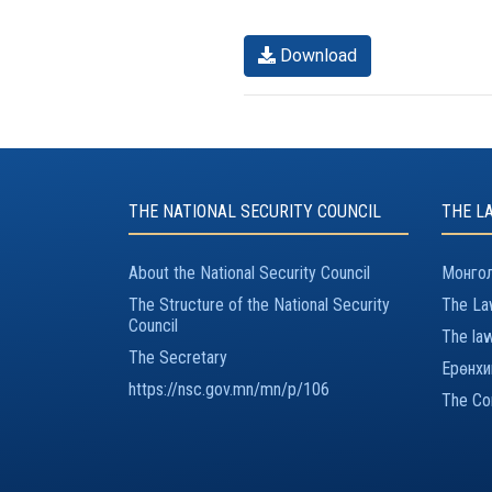
Download
THE NATIONAL SECURITY COUNCIL
THE L
About the National Security Council
Монгол
The Structure of the National Security
The Law
Council
The law
The Secretary
Ерөнхи
https://nsc.gov.mn/mn/p/106
The Con